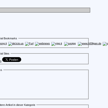
ial Bookmarks
ial Sites
en
ks
tere Artikel in dieser Kategorie