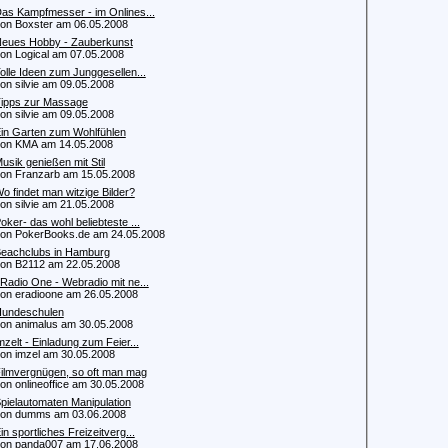
as Kampfmesser - im Onlines...
 Boxster am 06.05.2008
eues Hobby - Zauberkunst
 Logical am 07.05.2008
olle Ideen zum Junggesellen...
 silvie am 09.05.2008
ipps zur Massage
 silvie am 09.05.2008
in Garten zum Wohlfühlen
n KMA am 14.05.2008
usik genießen mit Stil
 Franzarb am 15.05.2008
o findet man witzige Bilder?
 silvie am 21.05.2008
oker- das wohl beliebteste ...
 PokerBooks.de am 24.05.2008
eachclubs in Hamburg
 B2112 am 22.05.2008
Radio One - Webradio mit ne...
 eradioone am 26.05.2008
undeschulen
 animalus am 30.05.2008
mzelt - Einladung zum Feier...
 imzel am 30.05.2008
ilmvergnügen, so oft man mag
 onlineoffice am 30.05.2008
pielautomaten Manipulation
n dumms am 03.06.2008
in sportliches Freizeitverg...
 panda007 am 17.06.2008