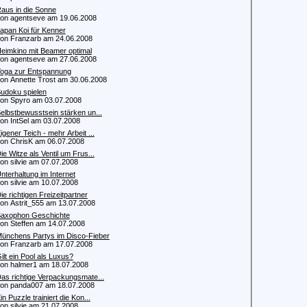
aus in die Sonne
 agentseve am 19.06.2008
apan Koi für Kenner
 Franzarb am 24.06.2008
eimkino mit Beamer optimal
 agentseve am 27.06.2008
oga zur Entspannung
 Annette Trost am 30.06.2008
udoku spielen
 Spyro am 03.07.2008
elbstbewusstsein stärken un...
 IntSel am 03.07.2008
igener Teich - mehr Arbeit ...
 ChrisK am 06.07.2008
ie Witze als Ventil um Frus...
 silvie am 07.07.2008
nterhaltung im Internet
 silvie am 10.07.2008
ie richtigen Freizeitpartner
 Astrit_555 am 13.07.2008
axophon Geschichte
 Steffen am 14.07.2008
ünchens Partys im Disco-Fieber
 Franzarb am 17.07.2008
ilt ein Pool als Luxus?
 halmer1 am 18.07.2008
as richtige Verpackungsmate...
 panda007 am 18.07.2008
in Puzzle trainiert die Kon...
 silvie am 21.07.2008