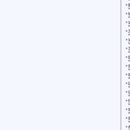
»
B
von
»
M
vo
»
V
von
»
T
von
»
V
vo
»
T
von
»
E
von
»
W
von
»
I
von
»
D
von
»
G
von
»
P
von
»
W
von
»
W
von
»
A