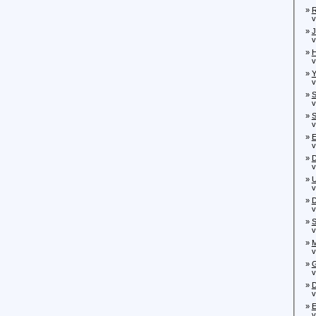
»
R
von
»
J
von
»
H
von
»
Y
von
»
S
von
»
S
von
»
E
von
»
D
von
»
U
von
»
D
von
»
S
von
»
M
von
»
G
von
»
D
von
»
E
von