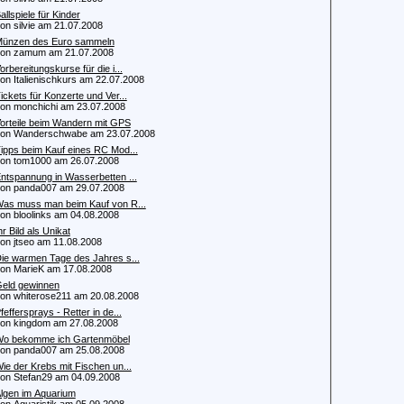
allspiele für Kinder
 silvie am 21.07.2008
ünzen des Euro sammeln
n zamum am 21.07.2008
orbereitungskurse für die i...
 Italienischkurs am 22.07.2008
ickets für Konzerte und Ver...
 monchichi am 23.07.2008
orteile beim Wandern mit GPS
n Wanderschwabe am 23.07.2008
ipps beim Kauf eines RC Mod...
 tom1000 am 26.07.2008
ntspannung in Wasserbetten ...
 panda007 am 29.07.2008
as muss man beim Kauf von R...
 bloolinks am 04.08.2008
hr Bild als Unikat
 jtseo am 11.08.2008
ie warmen Tage des Jahres s...
 MarieK am 17.08.2008
eld gewinnen
 whiterose211 am 20.08.2008
feffersprays - Retter in de...
 kingdom am 27.08.2008
o bekomme ich Gartenmöbel
 panda007 am 25.08.2008
ie der Krebs mit Fischen un...
 Stefan29 am 04.09.2008
lgen im Aquarium