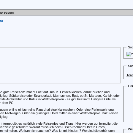
mpressum
|
ne
Soc
Soc
Teil
Lin
ne gute Reiseseite macht Lust auf Urlaub. Einfach klicken, online buchen und
lligflug, Städtereise oder Strandurlaub klarmachen. Egal, ob St. Marteen, Karibik oder
inste Architektur und Kultur in Weltmetropolen - es gibt bestimmt lustigere Orte als
r dem PC.
quem online einfach eine
Pauschalreise
klarmachen. Oder eine Ferienwohnung.
nen Mietwagen. Oder ein günstiges Hotel mitten in einer Weltmetropole. Dazu einen
ligflug.
 Internet gibt es natürlich viele Reiseinfos und Tipps. Hier werden gut formuliert die
iseziele geschildert: Worauf muss ich beim Essen rechnen? Beste Cafes,
Wei
mmelmeilen. Wo kann ich tauchen? Was ist mit Kindern? Wo sind die schönsten