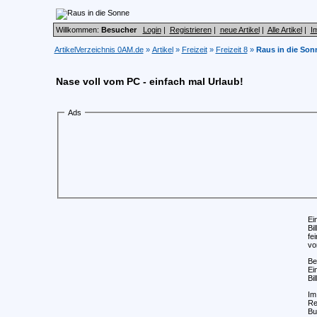
Willkommen:
Besucher
Login
|
Registrieren
|
neue Artikel
|
Alle Artikel
|
I
ArtikelVerzeichnis 0AM.de
»
Artikel
»
Freizeit
»
Freizeit 8
»
Raus in die Son
Nase voll vom PC - einfach mal Urlaub!
Ads
Ei
Bi
fe
vo
Be
Ei
Bil
Im
Re
Bu