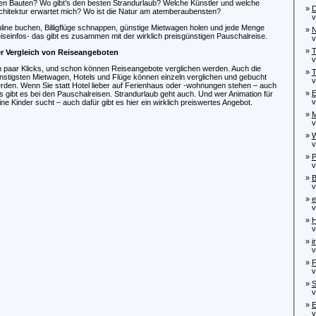
ten Bauten? Wo gibt’s den besten Strandurlaub? Welche Künstler und welche
»
D
chitektur erwartet mich? Wo ist die Natur am atemberaubensten?
von
line buchen, Billigflüge schnappen, günstige Mietwagen holen und jede Menge
»
N
iseinfos- das gibt es zusammen mit der wirklich preisgünstigen Pauschalreise.
von
»
T
r Vergleich von Reiseangeboten
von
n paar Klicks, und schon können Reiseangebote verglichen werden. Auch die
»
T
nstigsten Mietwagen, Hotels und Flüge können einzeln verglichen und gebucht
von
rden. Wenn Sie statt Hotel lieber auf Ferienhaus oder -wohnungen stehen – auch
»
E
s gibt es bei den Pauschalreisen. Strandurlaub geht auch. Und wer Animation für
vo
ine Kinder sucht – auch dafür gibt es hier ein wirklich preiswertes Angebot.
»
M
von
»
W
von
»
P
von
»
B
von
»
e
von
»
H
von
»
i
von
»
F
von
»
S
vo
»
E
von