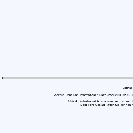
Articl
Artikelverze
Weitere Tipps und Informationen über unser
Im 0AM.de Artikelverzeichnis werden interessante Pr
`Berg Toys GoKart`, auch Sie können hi