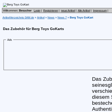
Willkommen:
Besucher
Login
|
Registrieren
|
neue Artikel
|
Alle Artikel
|
Impressum
|
ArtikelVerzeichnis 0AM.de
»
Artikel
»
News
»
News 7
»
Berg Toys GoKart
Das Zubehör für Berg Toys GoKarts
Ads
Das Zub
seinesgl
verschie
diesem 
besteche
Authenti