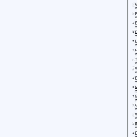
»
G
von
»
F
von
»
P
von
»
D
von
»
F
von
»
P
von
»
T
von
»
W
von
»
F
von
»
M
von
»
M
von
»
G
von
»
W
von
»
B
von
»
F
von