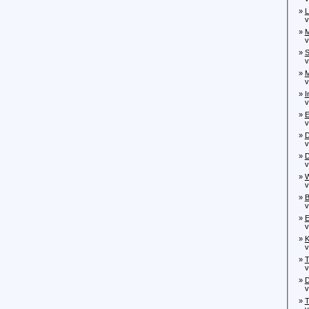
»
L
von
»
M
von
»
S
von
»
M
von
»
I
von
»
E
von
»
D
von
»
D
von
»
W
von
»
B
von
»
E
von
»
K
von
»
T
von
»
D
von
»
T