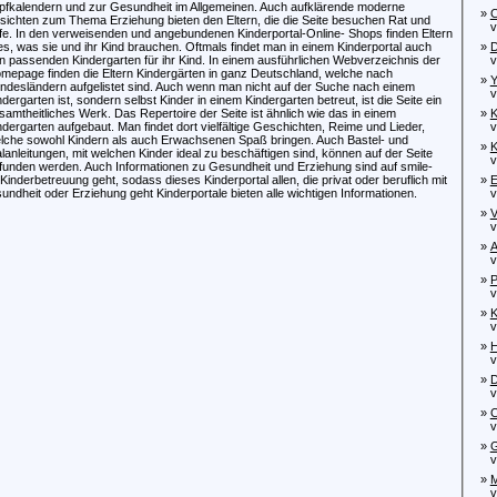
pfkalendern und zur Gesundheit im Allgemeinen. Auch aufklärende moderne
»
C
sichten zum Thema Erziehung bieten den Eltern, die die Seite besuchen Rat und
von
lfe. In den verweisenden und angebundenen Kinderportal-Online- Shops finden Eltern
les, was sie und ihr Kind brauchen. Oftmals findet man in einem Kinderportal auch
»
D
n passenden Kindergarten für ihr Kind. In einem ausführlichen Webverzeichnis der
von
mepage finden die Eltern Kindergärten in ganz Deutschland, welche nach
»
Y
ndesländern aufgelistet sind. Auch wenn man nicht auf der Suche nach einem
von
ndergarten ist, sondern selbst Kinder in einem Kindergarten betreut, ist die Seite ein
samtheitliches Werk. Das Repertoire der Seite ist ähnlich wie das in einem
»
K
ndergarten aufgebaut. Man findet dort vielfältige Geschichten, Reime und Lieder,
von
lche sowohl Kindern als auch Erwachsenen Spaß bringen. Auch Bastel- und
»
K
lanleitungen, mit welchen Kinder ideal zu beschäftigen sind, können auf der Seite
von
funden werden. Auch Informationen zu Gesundheit und Erziehung sind auf smile-
nderbetreuung geht, sodass dieses Kinderportal allen, die privat oder beruflich mit
»
E
ndheit oder Erziehung geht Kinderportale bieten alle wichtigen Informationen.
von
»
V
von
»
A
vo
»
P
von
»
K
von
»
H
von
»
D
von
»
C
von
»
G
von
»
M
von