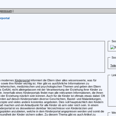
mpressum
|
rportal
Soc
Soc
Teil
Lin
n modernes
Kinderportal
informiert die Eltern über alles wissenswerte, was für
e sowie ihre Kinder wichtig ist. Hier gibt es ausführliche Informationen zu
zieherischen, medizinischen und psychologischen Themen und geben den Eltern
s Gefühl, nicht alleingelassen mit der Verantwortung der Erziehung ihrer Kinder zu
in. Innerhalb eines Kinderportals findet man alle relevanten Informationen, die ihnen
i der Erziehung nützlich sein können. Auch für die Kinder ist oftmals etwas dabei: Oft
rden auf diesen Kinderportalen diverse Geschichten, Bastel- und Malanleitungen,
zepte und vieles andere kostenlos angeboten. Dies soll hauptsächlich den Kindern
aß machen und ein Anlaufpunkt für alle Kinder ob arm oder reich sein. In einem
nderportal ist es desweiteren denkbar Verzeichnisse von Kinderärzten und
gopäden anzubieten, welche in dem Kinderportal angepriesen werden und somit die
Wei
sundheit der Kinder sichern sollen. Zu diesem Thema gibt es auch Artikel zu