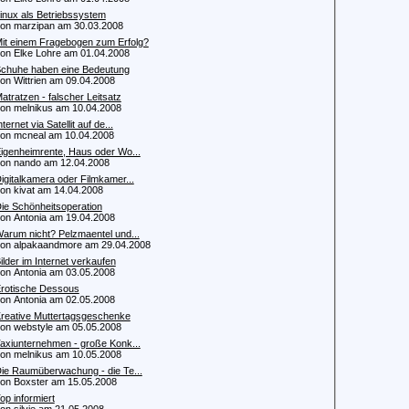
inux als Betriebssystem
 marzipan am 30.03.2008
it einem Fragebogen zum Erfolg?
 Elke Lohre am 01.04.2008
chuhe haben eine Bedeutung
 Wittrien am 09.04.2008
atratzen - falscher Leitsatz
 melnikus am 10.04.2008
nternet via Satellit auf de...
 mcneal am 10.04.2008
igenheimrente, Haus oder Wo...
 nando am 12.04.2008
igitalkamera oder Filmkamer...
 kivat am 14.04.2008
ie Schönheitsoperation
 Antonia am 19.04.2008
arum nicht? Pelzmaentel und...
 alpakaandmore am 29.04.2008
ilder im Internet verkaufen
 Antonia am 03.05.2008
rotische Dessous
 Antonia am 02.05.2008
reative Muttertagsgeschenke
 webstyle am 05.05.2008
axiunternehmen - große Konk...
 melnikus am 10.05.2008
ie Raumüberwachung - die Te...
 Boxster am 15.05.2008
op informiert