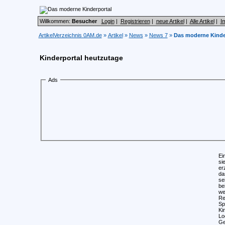
Willkommen:
Besucher
Login
|
Registrieren
|
neue Artikel
|
Alle Artikel
|
I
ArtikelVerzeichnis 0AM.de
»
Artikel
»
News
»
News 7
»
Das moderne Kinde
Kinderportal heutzutage
Ads
Ei
si
er
da
se
be
we
Re
Sp
Ki
Lo
Ge