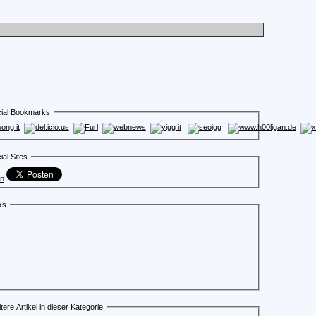
ial Bookmarks
ial Sites
en
ks
tere Artikel in dieser Kategorie