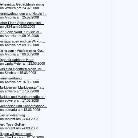
eheimtipp Gedächtnistraining
 Wittrien am 24.02.2008
erienwohnungen und Hotels i...
 Antonia am 25.02.2008
oker Flash Spiele zum einbi...
 olli24 am 08.03.2008
er Goldankauf, für viele di...
 Antonia am 09.03.2008
ertiggaragen und die Wirkun...
 Antonia am 09.03.2008
artyraum - Auch in einer Ga...
 Antonia am 09.03.2008
ipps für schönes Haar
 Linda Meier am 13.03.2008
as sind eigentlich Magic Mu...
 Sineb am 15.03.2008
irmenwerbung
 Antonia am 16.03.2008
arkisen mit Markisenstoff a...
 sowero am 17.03.2008
arkise und Markisenstoffe o...
 sowero am 17.03.2008
utscheine und Sonderaktione...
 admarkt am 18.03.2008
as ist e-learning
 linofant am 24.03.2008
erg Toys GoKart
 linofant am 24.03.2008
liegen will gelernt sein
 Elke Lohre am 01.04.2008