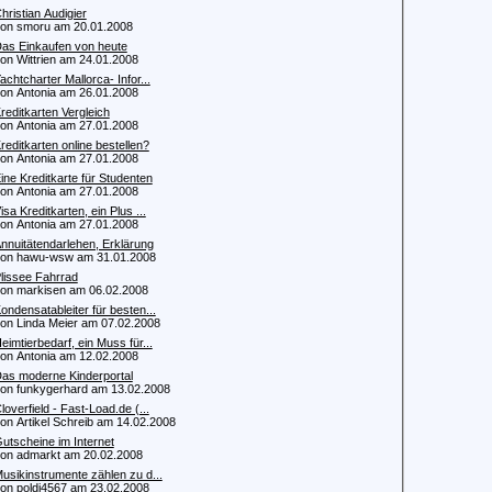
hristian Audigier
 smoru am 20.01.2008
as Einkaufen von heute
 Wittrien am 24.01.2008
achtcharter Mallorca- Infor...
 Antonia am 26.01.2008
reditkarten Vergleich
 Antonia am 27.01.2008
reditkarten online bestellen?
 Antonia am 27.01.2008
ine Kreditkarte für Studenten
 Antonia am 27.01.2008
isa Kreditkarten, ein Plus ...
 Antonia am 27.01.2008
nnuitätendarlehen, Erklärung
n hawu-wsw am 31.01.2008
lissee Fahrrad
 markisen am 06.02.2008
ondensatableiter für besten...
 Linda Meier am 07.02.2008
eimtierbedarf, ein Muss für...
 Antonia am 12.02.2008
as moderne Kinderportal
 funkygerhard am 13.02.2008
loverfield - Fast-Load.de (...
 Artikel Schreib am 14.02.2008
utscheine im Internet
 admarkt am 20.02.2008
usikinstrumente zählen zu d...
 poldi4567 am 23.02.2008