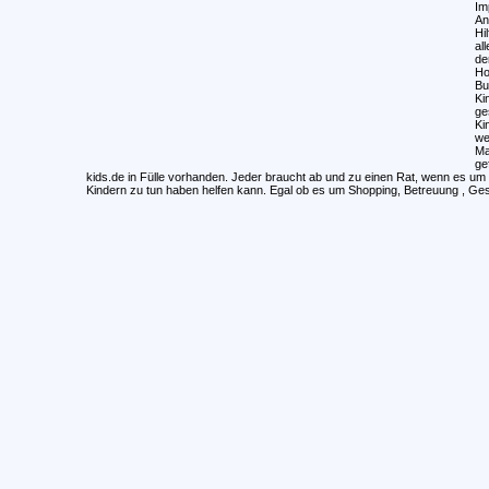
Im
An
Hi
al
de
Ho
Bu
Ki
ge
Ki
we
Ma
ge
kids.de in Fülle vorhanden. Jeder braucht ab und zu einen Rat, wenn es um Ki
Kindern zu tun haben helfen kann. Egal ob es um Shopping, Betreuung , Gesu