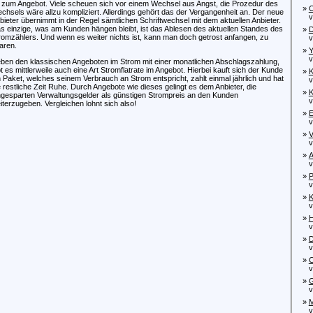
 zum Angebot. Viele scheuen sich vor einem Wechsel aus Angst, die Prozedur des
»
C
chsels wäre allzu kompliziert. Allerdings gehört das der Vergangenheit an. Der neue
von
bieter übernimmt in der Regel sämtlichen Schriftwechsel mit dem aktuellen Anbieter.
s einzige, was am Kunden hängen bleibt, ist das Ablesen des aktuellen Standes des
»
D
romzählers. Und wenn es weiter nichts ist, kann man doch getrost anfangen, zu
von
aren.
»
Y
von
ben den klassischen Angeboten im Strom mit einer monatlichen Abschlagszahlung,
bt es mittlerweile auch eine Art Stromflatrate im Angebot. Hierbei kauft sich der Kunde
»
K
n Paket, welches seinem Verbrauch an Strom entspricht, zahlt einmal jährlich und hat
von
e restliche Zeit Ruhe. Durch Angebote wie dieses gelingt es dem Anbieter, die
»
K
ngesparten Verwaltungsgelder als günstigen Strompreis an den Kunden
von
iterzugeben. Vergleichen lohnt sich also!
»
E
von
»
V
von
»
A
vo
»
P
von
»
K
von
»
H
von
»
D
von
»
C
von
»
G
von
»
M
von