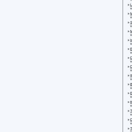
»
L
von
»
M
von
»
S
von
»
M
von
»
I
von
»
E
von
»
D
von
»
D
von
»
W
von
»
B
von
»
E
von
»
K
von
»
T
von
»
D
von
»
T