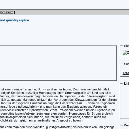
mpressum
|
und günstig zapfen
Soc
Soc
Teil
Lin
 ist eine traurige Tatsache:
Strom
wird immer teurer. Doch wer vergleicht, fährt
nstiger! So bieten unzählige Homepages einen Stromvergleich an. Und das alles
nfacher, als man denken mag: Die meisten Homepages für den Stromvergleich sind
nlich aufgebaut: Man gebe einfach den Verbrauch der Kilowattstunden für den Strom
 Jahr für den eigenen Haushalt an, füge die Postleitzahl hinzu – denn die regionalen
terschiede sind beachtlich – und man kann das Ergebnis ablesen. Vorgestellt
rden viele Anbieter für preiswerten Strom. Praktischerweise sind die Ergebnislisten
t vom günstigsten Anbieter zum teuersten sortiert. Homepages für Stromvergleich
eten im Allgemeinen nicht nur an, die Preise zu vergleichen, sondern auch die
glichkeit, sich gleich ein unverbindliches Angebot zu holen.
Wei
für kann man den auserwählten, günstigen Anbieter einfach anklicken und gelangt