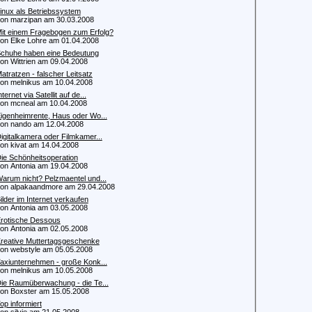
inux als Betriebssystem
 marzipan am 30.03.2008
it einem Fragebogen zum Erfolg?
 Elke Lohre am 01.04.2008
chuhe haben eine Bedeutung
 Wittrien am 09.04.2008
atratzen - falscher Leitsatz
 melnikus am 10.04.2008
nternet via Satellit auf de...
 mcneal am 10.04.2008
igenheimrente, Haus oder Wo...
 nando am 12.04.2008
igitalkamera oder Filmkamer...
 kivat am 14.04.2008
ie Schönheitsoperation
 Antonia am 19.04.2008
arum nicht? Pelzmaentel und...
 alpakaandmore am 29.04.2008
ilder im Internet verkaufen
 Antonia am 03.05.2008
rotische Dessous
 Antonia am 02.05.2008
reative Muttertagsgeschenke
 webstyle am 05.05.2008
axiunternehmen - große Konk...
 melnikus am 10.05.2008
ie Raumüberwachung - die Te...
 Boxster am 15.05.2008
op informiert