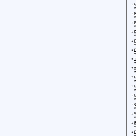
»
G
von
»
F
von
»
P
von
»
D
von
»
F
von
»
P
von
»
T
von
»
W
von
»
F
von
»
M
von
»
M
von
»
G
von
»
W
von
»
B
von
»
F
von