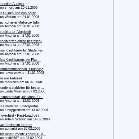
hristian Audigier
 smoru am 20.01.2008
as Einkaufen von heute
 Wittrien am 24.01.2008
achtcharter Mallorca- Infor...
 Antonia am 26.01.2008
reditkarten Vergleich
 Antonia am 27.01.2008
reditkarten online bestellen?
 Antonia am 27.01.2008
ine Kreditkarte für Studenten
 Antonia am 27.01.2008
isa Kreditkarten, ein Plus ...
 Antonia am 27.01.2008
nnuitätendarlehen, Erklärung
n hawu-wsw am 31.01.2008
lissee Fahrrad
 markisen am 06.02.2008
ondensatableiter für besten...
 Linda Meier am 07.02.2008
eimtierbedarf, ein Muss für...
 Antonia am 12.02.2008
as moderne Kinderportal
 funkygerhard am 13.02.2008
loverfield - Fast-Load.de (...
 Artikel Schreib am 14.02.2008
utscheine im Internet
 admarkt am 20.02.2008
usikinstrumente zählen zu d...
 poldi4567 am 23.02.2008