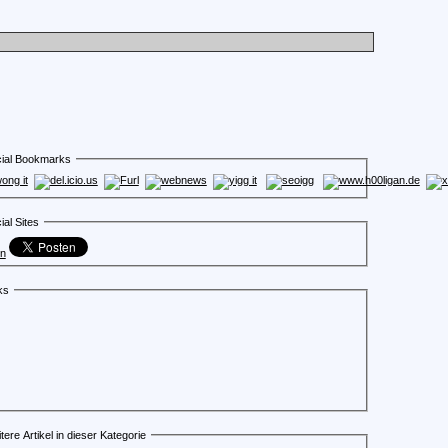
ial Bookmarks
ial Sites
en
ks
tere Artikel in dieser Kategorie