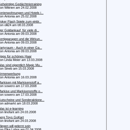
eheimtipp Gedächtnistraining
 Wittrien am 24.02.2008
erienwohnungen und Hotels i...
 Antonia am 25.02.2008
oker Flash Spiele zum einbi...
 olli24 am 08.03.2008
er Goldankauf, für viele di...
 Antonia am 09.03.2008
ertiggaragen und die Wirkun...
 Antonia am 09.03.2008
artyraum - Auch in einer Ga...
 Antonia am 09.03.2008
ipps für schönes Haar
 Linda Meier am 13.03.2008
as sind eigentlich Magic Mu...
 Sineb am 15.03.2008
irmenwerbung
 Antonia am 16.03.2008
arkisen mit Markisenstoff a...
 sowero am 17.03.2008
arkise und Markisenstoffe o...
 sowero am 17.03.2008
utscheine und Sonderaktione...
 admarkt am 18.03.2008
as ist e-learning
 linofant am 24.03.2008
erg Toys GoKart
 linofant am 24.03.2008
liegen will gelernt sein
 Elke Lohre am 01.04.2008