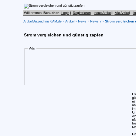
Willkommen:
Besucher
Login
|
Registrieren
|
neue Artikel
|
Alle Artikel
|
I
ArtikelVerzeichnis 0AM.de
»
Artikel
»
News
»
News 7
»
Strom vergleichen 
Strom vergleichen und günstig zapfen
Ads
Es
gü
ei
äh
im
Un
we
of
bi
Mö
Da