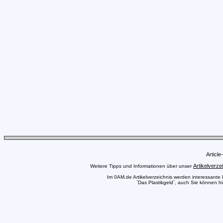
Articl
Artikelverze
Weitere Tipps und Informationen über unser
Im 0AM.de Artikelverzeichnis werden interessante Pr
`Das Plastikgeld`, auch Sie können hi