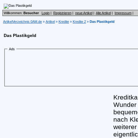
Willkommen:
Besucher
Login
|
Registrieren
|
neue Artikel
|
Alle Artikel
|
Impressum
|
ArtikelVerzeichnis 0AM.de
»
Artikel
»
Kredite
»
Kredite 2
»
Das Plastikgeld
Das Plastikgeld
Ads
Kreditka
Wunder i
bequeme
nach Kl
weiterer
eigentli