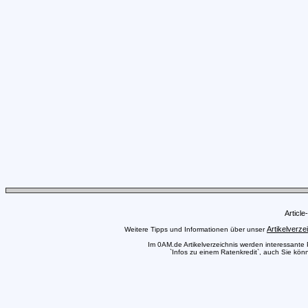
Articl
Artikelverze
Weitere Tipps und Informationen über unser
Im 0AM.de Artikelverzeichnis werden interessante Pr
`Infos zu einem Ratenkredit`, auch Sie könn