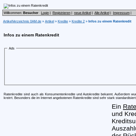
Willkommen:
Besucher
Login
|
Registrieren
|
neue Artikel
|
Alle Artikel
|
Impressum
|
ArtikelVerzeichnis 0AM.de
»
Artikel
»
Kredite
»
Kredite 2
»
Infos zu einem Ratenkredit
Infos zu einem Ratenkredit
Ads
Ratenkredite sind auch als Konsumentenkredite und Autokredite bekannt. Außerdem wurd
kreirrt. Besonders die im Internet angebotenen Ratenkredite sind sehr stark standardisiert
Ein
Rate
und Kre
Kredits
Auszahl
der Rüc