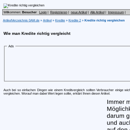
Willkommen:
Besucher
Login
|
Registrieren
|
neue Artikel
|
Alle Artikel
|
Impressum
|
ArtikelVerzeichnis 0AM.de
»
Artikel
»
Kredite
»
Kredite 2
»
Kredite richtig vergleichen
Wie man Kredite richtig vergleicht
Ads
Auch bei so einfachen Dingen wie einem Kreditvergleich sollten Verbraucher einige wi
vergleichen. Worauf man dabei Wert legen sollte, erklärt Ihnen dieser Artikel.
Immer m
Möglichk
darum ge
und auc
auf den 