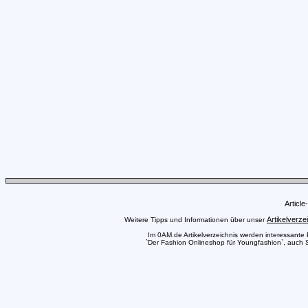
Articl
Artikelverze
Weitere Tipps und Informationen über unser
Im 0AM.de Artikelverzeichnis werden interessante Pr
`Der Fashion Onlineshop für Youngfashion`, auch Si