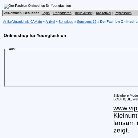
Willkommen:
Besucher
Login
|
Registrieren
|
neue Artikel
|
Alle Artikel
|
Impressum
|
ArtikelVerzeichnis 0AM.de
»
Artikel
»
Sonstiges
»
Sonstiges 19
»
Der Fashion Onlinesho
Onlineshop für Youngfashion
Ads
Stilsichere Mod
BOUTIQUE, welch
www.vip
Kleinun
lansam 
zeigt.