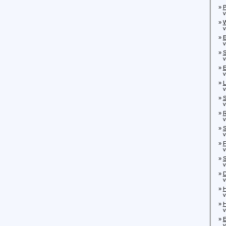
»
P
von
»
W
von
»
E
von
»
S
vo
»
E
von
»
L
von
»
S
von
»
R
vo
»
S
von
»
F
von
»
S
von
»
D
von
»
H
vo
»
H
von
»
E
von