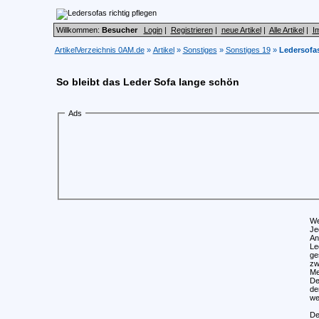
Willkommen:
Besucher
Login
|
Registrieren
|
neue Artikel
|
Alle Artikel
|
I
ArtikelVerzeichnis 0AM.de
»
Artikel
»
Sonstiges
»
Sonstiges 19
»
Ledersofas
So bleibt das Leder Sofa lange schön
Ads
We
Je
An
Le
ge
zw
Me
De
de
we
De