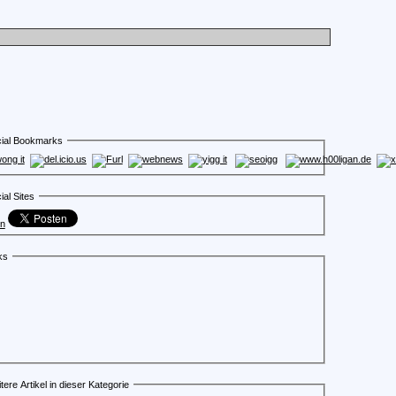
ial Bookmarks
ial Sites
en
ks
tere Artikel in dieser Kategorie