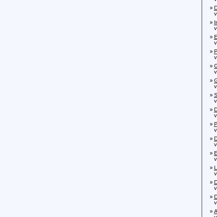
»
D
von
»
I
von
»
E
von
»
P
von
»
G
von
»
G
von
»
S
von
»
D
vo
»
P
von
»
D
von
»
E
von
»
L
von
»
D
von
»
D
von
»
A