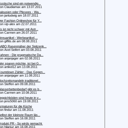
sstische sind ein notwendig...
 Claudiamax am 13.07.2011
alousien oder Plissees - Wa...
 janludwig am 18.07.2011
er Fashion Onlineshop für Y...
 vip-alex am 22.07.2011
s ist nicht schwer mit Astr...
n Carmen am 26.07.2011
treuartikel - Werbeartikel,...
 giffits.de am 08.08.2011
ABO Rasenmäher der Spitzenk...
 Axel Seifert am 03.08.2011
ahnen - Die pragmatische Da...
 anjanjager am 02.08.2011
er sparen möchte, ist bei G...
 artikel12 am 13.08.2011
ountdown Zähler - Das Gegen...
 anjanjager am 11.08.2011
ochzeitsmandeln traditionel...
 Steffen am 09.08.2011
asserbettenbedarf gibt es b...
n Carmen am 10.08.2011
eppichböden sind heute in v...
 jens5060 am 19.08.2011
rmaturen für die Küche
 findur am 11.08.2011
elbst der kleinste Raum läs...
 Steffen am 16.08.2011
rodukt PR - So wirds gemacht
 hilariuz am 16.08.2011