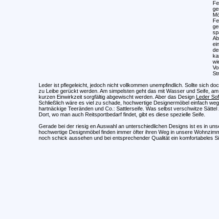
Fe
ge
Mö
Fe
ge
sp
Ab
ei
de
ka
wi
Vo
St
Leder ist pflegeleicht, jedoch nicht vollkommen unempfindlich. Sollte sich d
zu Leibe gerückt werden. Am simpelsten geht das mit Wasser und Seife, am 
kurzen Einwirkzeit sorgfältig abgewischt werden. Aber das Design
Leder So
Schließlich wäre es viel zu schade, hochwertige Designermöbel einfach weg
hartnäckige Teeränden und Co.: Sattlerseife. Was selbst verschwitze Sättel
Dort, wo man auch Reitsportbedarf findet, gibt es diese spezielle Seife.
Gerade bei der riesig en Auswahl an unterschiedlichen Designs ist es in un
hochwertige Designmöbel finden immer öfter ihren Weg in unsere Wohnzimmer
noch schick aussehen und bei entsprechender Qualität ein komfortabeles Si