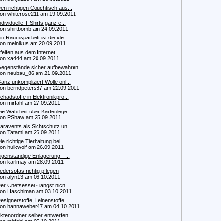
en richtigen Couchtisch aus...
 whiterose211 am 19.09.2011
ndividuelle T-Shirts ganz e...
 shirtbomb am 24.09.2011
in Raumsparbett ist die ide...
 melnikus am 20.09.2011
feifen aus dem Internet
 xa444 am 20.09.2011
egenstände sicher aufbewahren
 neubau_86 am 21.09.2011
anz unkompliziert Wolle onl...
 berndpeters87 am 22.09.2011
chadstoffe in Elektronikpro...
 mirfahl am 27.09.2011
ie Wahrheit über Kartenlege...
n PShaw am 25.09.2011
aravents als Sichtschutz un...
 Tatami am 26.09.2011
ie richtige Tierhaltung bei...
 hulkwolf am 26.09.2011
igenständige Einlagerung - ...
 karlmay am 28.09.2011
edersofas richtig pflegen
 alyn13 am 06.10.2011
er Chefsessel - längst nich...
 Haschiman am 03.10.2011
esignerstoffe, Leinenstoffe...
 hannaweber47 am 04.10.2011
ktenordner selber entwerfen