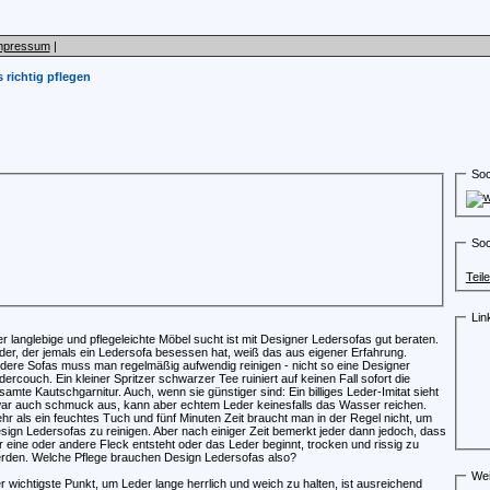
mpressum
|
 richtig pflegen
Soc
Soc
Teil
Lin
r langlebige und pflegeleichte Möbel sucht ist mit Designer Ledersofas gut beraten.
der, der jemals ein Ledersofa besessen hat, weiß das aus eigener Erfahrung.
dere Sofas muss man regelmäßig aufwendig reinigen - nicht so eine Designer
dercouch. Ein kleiner Spritzer schwarzer Tee ruiniert auf keinen Fall sofort die
samte Kautschgarnitur. Auch, wenn sie günstiger sind: Ein billiges Leder-Imitat sieht
ar auch schmuck aus, kann aber echtem Leder keinesfalls das Wasser reichen.
hr als ein feuchtes Tuch und fünf Minuten Zeit braucht man in der Regel nicht, um
sign Ledersofas zu reinigen. Aber nach einiger Zeit bemerkt jeder dann jedoch, dass
r eine oder andere Fleck entsteht oder das Leder beginnt, trocken und rissig zu
rden. Welche Pflege brauchen Design Ledersofas also?
Wei
r wichtigste Punkt, um Leder lange herrlich und weich zu halten, ist ausreichend