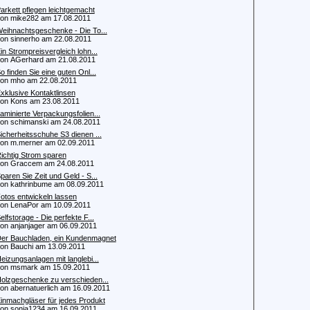
arkett pflegen leichtgemacht
 mike282 am 17.08.2011
eihnachtsgeschenke - Die To...
 sinnerho am 22.08.2011
in Strompreisvergleich lohn...
 AGerhard am 21.08.2011
o finden Sie eine guten Onl...
n mho am 22.08.2011
xklusive Kontaktlinsen
 Kons am 23.08.2011
aminierte Verpackungsfolien...
 schimanski am 24.08.2011
icherheitsschuhe S3 dienen ...
 m.merner am 02.09.2011
ichtig Strom sparen
n Graccem am 24.08.2011
paren Sie Zeit und Geld - S...
 kathrinbume am 08.09.2011
otos entwickeln lassen
 LenaPor am 10.09.2011
elfstorage - Die perfekte F...
 anjanjager am 06.09.2011
er Bauchladen, ein Kundenmagnet
 Bauchi am 13.09.2011
eizungsanlagen mit langlebi...
n msmark am 15.09.2011
olzgeschenke zu verschieden...
 abernatuerlich am 16.09.2011
inmachgläser für jedes Produkt
 sonja1234 am 16.09.2011