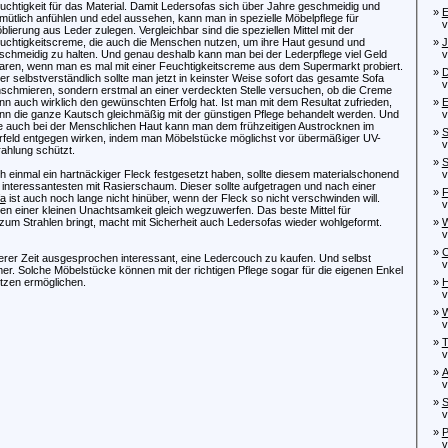
uchtigkeit für das Material. Damit Ledersofas sich über Jahre geschmeidig und
»
E
mütlich anfühlen und edel aussehen, kann man in spezielle Möbelpflege für
von
blierung aus Leder zulegen. Vergleichbar sind die speziellen Mittel mit der
uchtigkeitscreme, die auch die Menschen nutzen, um ihre Haut gesund und
»
J
schmeidig zu halten. Und genau deshalb kann man bei der Lederpflege viel Geld
von
aren, wenn man es mal mit einer Feuchtigkeitscreme aus dem Supermarkt probiert.
»
D
er selbstverständlich sollte man jetzt in keinster Weise sofort das gesamte Sofa
von
nschmieren, sondern erstmal an einer verdeckten Stelle versuchen, ob die Creme
nn auch wirklich den gewünschten Erfolg hat. Ist man mit dem Resultat zufrieden,
»
E
nn die ganze Kautsch gleichmäßig mit der günstigen Pflege behandelt werden. Und
vo
e auch bei der Menschlichen Haut kann man dem frühzeitigen Austrocknen im
»
S
rfeld entgegen wirken, indem man Möbelstücke möglichst vor übermäßiger UV-
von
rahlung schützt.
»
S
och einmal ein hartnäckiger Fleck festgesetzt haben, sollte diesem materialschonend
von
interessantesten mit Rasierschaum. Dieser sollte aufgetragen und nach einer
»
F
fa
ist auch noch lange nicht hinüber, wenn der Fleck so nicht verschwinden will.
von
en einer kleinen Unachtsamkeit gleich wegzuwerfen. Das beste Mittel für
 zum Strahlen bringt, macht mit Sicherheit auch Ledersofas wieder wohlgeformt.
»
W
von
»
C
serer Zeit ausgesprochen interessant, eine Ledercouch zu kaufen. Und selbst
von
. Solche Möbelstücke können mit der richtigen Pflege sogar für die eigenen Enkel
tzen ermöglichen.
»
H
von
»
W
vo
»
T
von
»
A
von
»
S
von
»
P
von