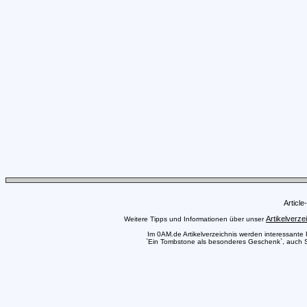
Articl
Artikelverze
Weitere Tipps und Informationen über unser
Im 0AM.de Artikelverzeichnis werden interessante Pr
`Ein Tombstone als besonderes Geschenk`, auch Sie