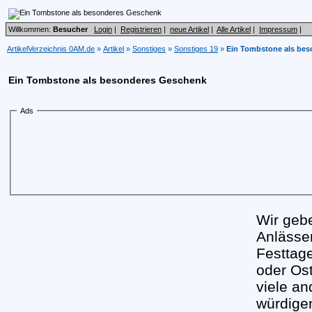
Willkommen:
Besucher
Login
|
Registrieren
|
neue Artikel
|
Alle Artikel
|
Impressum
|
ArtikelVerzeichnis 0AM.de
»
Artikel
»
Sonstiges
»
Sonstiges 19
»
Ein Tombstone als be
Ein Tombstone als besonderes Geschenk
Ads
Wir geb
Anlässe
Festtag
oder Ost
viele a
würdige