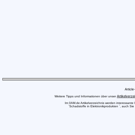
Articl
Artikelverze
Weitere Tipps und Informationen über unser
Im 0AM.de Artikelverzeichnis werden interessante Pr
`Schadstoffe in Elektronikprodukten `, auch Sie