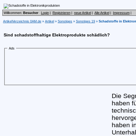
Willkommen:
Besucher
Login
|
Registrieren
|
neue Artikel
|
Alle Artikel
|
Impressum
|
ArtikelVerzeichnis 0AM.de
»
Artikel
»
Sonstiges
»
Sonstiges 19
»
Schadstoffe in Elektro
Sind schadstoffhaltige Elektroprodukte schädlich?
Ads
Die Seg
haben fü
technis
hervorge
haben i
Unterhal