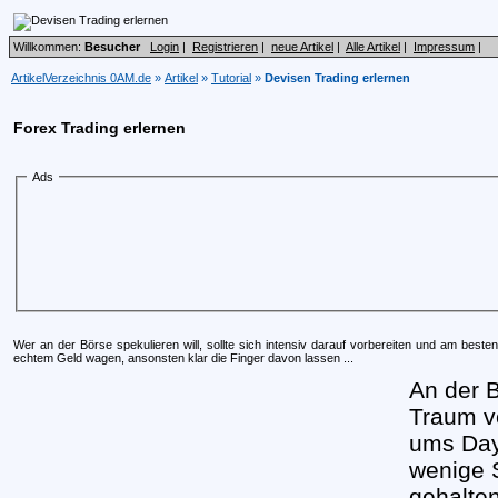
Willkommen:
Besucher
Login
|
Registrieren
|
neue Artikel
|
Alle Artikel
|
Impressum
|
ArtikelVerzeichnis 0AM.de
»
Artikel
»
Tutorial
»
Devisen Trading erlernen
Forex Trading erlernen
Ads
Wer an der Börse spekulieren will, sollte sich intensiv darauf vorbereiten und am beste
echtem Geld wagen, ansonsten klar die Finger davon lassen ...
An der B
Traum v
ums Dayt
wenige 
gehalten