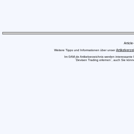
Articl
Artikelverze
Weitere Tipps und Informationen über unser
Im 0AM.de Artikelverzeichnis werden interessante Pr
`Devisen Trading erlernen`, auch Sie könne