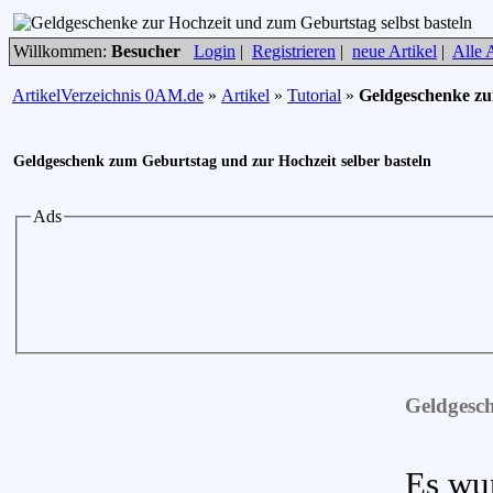
Willkommen:
Besucher
Login
|
Registrieren
|
neue Artikel
|
Alle A
ArtikelVerzeichnis 0AM.de
»
Artikel
»
Tutorial
»
Geldgeschenke zur
Geldgeschenk zum Geburtstag und zur Hochzeit selber basteln
Ads
Geldgesch
Es wu