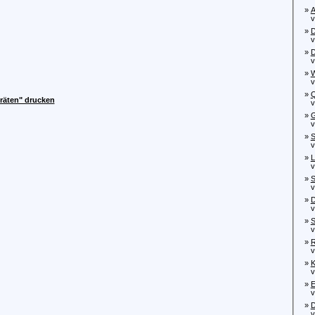
»
A
von
»
D
von
»
D
von
»
W
von
»
Q
räten" drucken
vo
»
G
von
»
S
von
»
L
von
»
S
von
»
D
von
»
S
von
»
R
von
»
K
von
»
E
von
»
D
vo