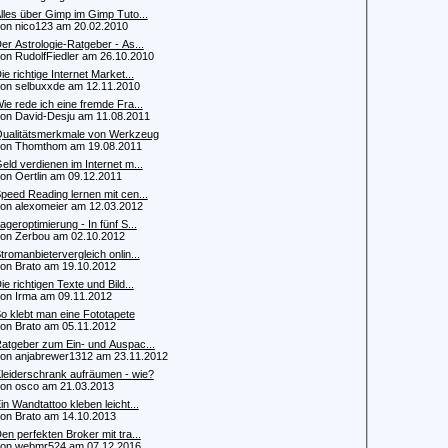
lles über Gimp im Gimp Tuto...
 nico123 am 20.02.2010
er Astrologie-Ratgeber - As...
 RudolfFiedler am 26.10.2010
ie richtige Internet Market...
 selbuxxde am 12.11.2010
ie rede ich eine fremde Fra...
 David-Desju am 11.08.2011
ualitätsmerkmale von Werkzeug
n Thomthom am 19.08.2011
eld verdienen im Internet m...
 Oertlin am 09.12.2011
peed Reading lernen mit cen...
 alexomeier am 12.03.2012
ageroptimierung - In fünf S...
 Zerbou am 02.10.2012
tromanbietervergleich onlin...
 Brato am 19.10.2012
ie richtigen Texte und Bild...
 Irma am 09.11.2012
o klebt man eine Fototapete
 Brato am 05.11.2012
atgeber zum Ein- und Auspac...
 anjabrewer1312 am 23.11.2012
leiderschrank aufräumen - wie?
 osco am 21.03.2013
in Wandtattoo kleben leicht...
 Brato am 14.10.2013
en perfekten Broker mit tra...
n webmr524 am 07.12.2016