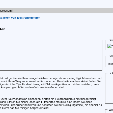
mpressum
|
packen von Elektronikgeräten
ten
Soc
Soc
Teil
Lin
ektronikgeräte sind heutzutage beliebter denn je, da wir sie tag täglich brauchen und
e somit Ihren Weg zunehmend in die modernen Haushalte machen. Anbei finden Sie
nige nützliche Tips für den Umzug mit Elektronikgeräten, um sicherzustellen, dass
e komplett geschützt und einfach wiederzufinden sind.
 Bevor Sie irgendetwas einpacken, sollten die Elektronikgeräte erstmal gereinigt
rden. Stellen Sie sicher, dass alle Luftschlitze staubfrei sind indem Sie einen
eziellen Luftsprüher benutzen und benutzen Sie nur Reinigungsmittel, die speziell für
s Gerät das Sie reinigen hergestellt sind.
Wei