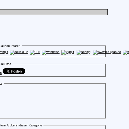
ial Bookmarks
ial Sites
en
ks
tere Artikel in dieser Kategorie