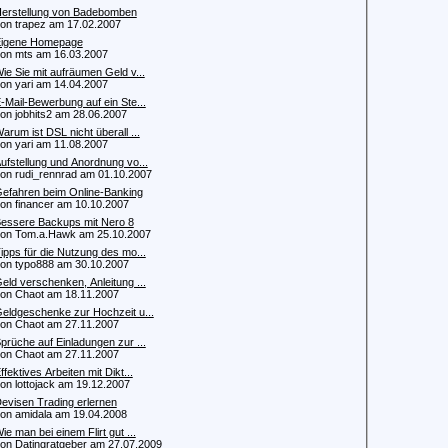
erstellung von Badebomben
 trapez am 17.02.2007
igene Homepage
 mts am 16.03.2007
ie Sie mit aufräumen Geld v...
 yari am 14.04.2007
-Mail-Bewerbung auf ein Ste...
 jobhits2 am 28.06.2007
arum ist DSL nicht überall ...
 yari am 11.08.2007
ufstellung und Anordnung vo...
 rudi_rennrad am 01.10.2007
efahren beim Online-Banking
 financer am 10.10.2007
essere Backups mit Nero 8
 Tom.a.Hawk am 25.10.2007
ipps für die Nutzung des mo...
 typo888 am 30.10.2007
eld verschenken, Anleitung ...
 Chaot am 18.11.2007
eldgeschenke zur Hochzeit u...
 Chaot am 27.11.2007
prüche auf Einladungen zur ...
 Chaot am 27.11.2007
ffektives Arbeiten mit Dikt...
 lottojack am 19.12.2007
evisen Trading erlernen
 amidala am 19.04.2008
ie man bei einem Flirt gut ...
 Datingratgeber am 27.07.2009