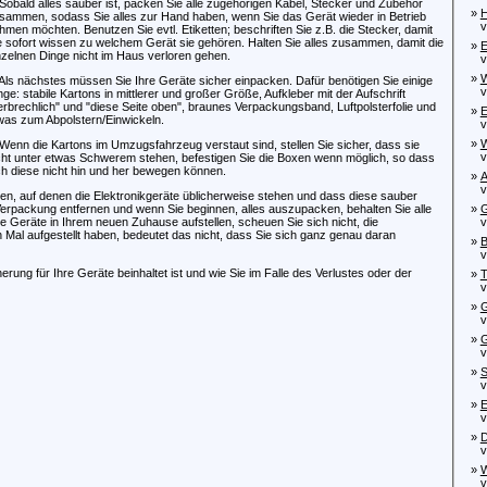
 Sobald alles sauber ist, packen Sie alle zugehörigen Kabel, Stecker und Zubehör
»
H
sammen, sodass Sie alles zur Hand haben, wenn Sie das Gerät wieder in Betrieb
von
hmen möchten. Benutzen Sie evtl. Etiketten; beschriften Sie z.B. die Stecker, damit
e sofort wissen zu welchem Gerät sie gehören. Halten Sie alles zusammen, damit die
»
E
nzelnen Dinge nicht im Haus verloren gehen.
von
»
W
 Als nächstes müssen Sie Ihre Geräte sicher einpacken. Dafür benötigen Sie einige
von
nge: stabile Kartons in mittlerer und großer Größe, Aufkleber mit der Aufschrift
erbrechlich" und "diese Seite oben", braunes Verpackungsband, Luftpolsterfolie und
»
E
was zum Abpolstern/Einwickeln.
von
»
W
 Wenn die Kartons im Umzugsfahrzeug verstaut sind, stellen Sie sicher, dass sie
von
cht unter etwas Schwerem stehen, befestigen Sie die Boxen wenn möglich, so dass
ch diese nicht hin und her bewegen können.
»
A
von
aben, auf denen die Elektronikgeräte üblicherweise stehen und dass diese sauber
e Verpackung entfernen und wenn Sie beginnen, alles auszupacken, behalten Sie alle
»
G
 Geräte in Ihrem neuen Zuhause aufstellen, scheuen Sie sich nicht, die
von
Mal aufgestellt haben, bedeutet das nicht, dass Sie sich ganz genau daran
»
B
von
rung für Ihre Geräte beinhaltet ist und wie Sie im Falle des Verlustes oder der
»
T
von
»
G
von
»
G
von
»
S
von
»
E
von
»
D
von
»
W
von