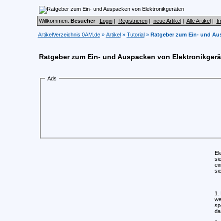
Willkommen:
Besucher
Login
|
Registrieren
|
neue Artikel
|
Alle Artikel
|
I
ArtikelVerzeichnis 0AM.de
»
Artikel
»
Tutorial
»
Ratgeber zum Ein- und Aus
Ratgeber zum Ein- und Auspacken von Elektronikgerä
Ads
El
si
ei
si
1.
we
sp
da