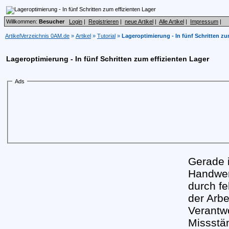
Willkommen:
Besucher
Login
|
Registrieren
|
neue Artikel
|
Alle Artikel
|
Impressum
|
ArtikelVerzeichnis 0AM.de
»
Artikel
»
Tutorial
»
Lageroptimierung - In fünf Schritten zu
Lageroptimierung - In fünf Schritten zum effizienten Lager
Ads
Gerade i
Handwer
durch fe
der Arbe
Verantwo
Missstä