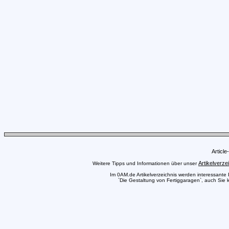
Articl
Artikelverze
Weitere Tipps und Informationen über unser
Im 0AM.de Artikelverzeichnis werden interessante Pr
`Die Gestaltung von Fertiggaragen`, auch Sie k