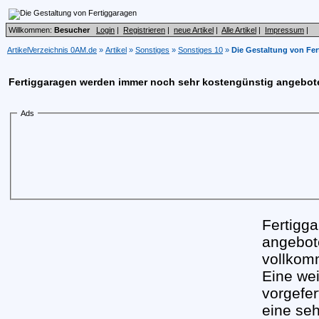
Willkommen:
Besucher
Login
|
Registrieren
|
neue Artikel
|
Alle Artikel
|
Impressum
|
ArtikelVerzeichnis 0AM.de
»
Artikel
»
Sonstiges
»
Sonstiges 10
»
Die Gestaltung von Fe
Fertiggaragen werden immer noch sehr kostengünstig angebot
Ads
Fertigg
angebot
vollkomm
Eine wei
vorgefer
eine seh