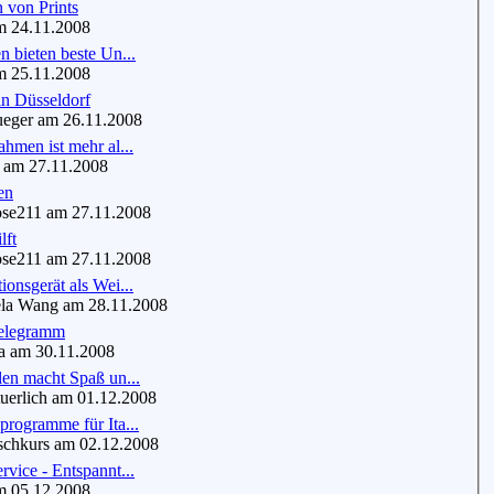
n von Prints
 24.11.2008
n bieten beste Un...
 25.11.2008
in Düsseldorf
eger am 26.11.2008
ahmen ist mehr al...
 am 27.11.2008
en
se211 am 27.11.2008
lft
se211 am 27.11.2008
ionsgerät als Wei...
a Wang am 28.11.2008
elegramm
 am 30.11.2008
len macht Spaß un...
erlich am 01.12.2008
programme für Ita...
schkurs am 02.12.2008
rvice - Entspannt...
 05.12.2008