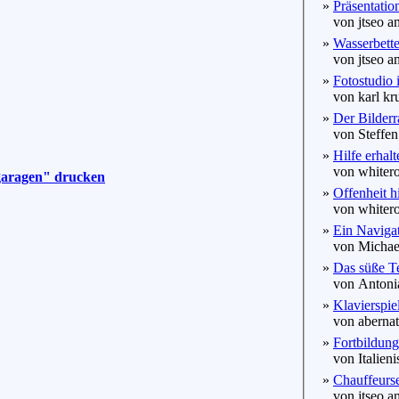
»
Präsentatio
von jtseo am
»
Wasserbette
von jtseo am
»
Fotostudio 
von karl kru
»
Der Bilderr
von Steffen
»
Hilfe erhalt
von whitero
ggaragen" drucken
»
Offenheit hi
von whitero
»
Ein Navigat
von Michael
»
Das süße T
von Antonia
»
Klavierspie
von abernatu
»
Fortbildung
von Italieni
»
Chauffeurse
von jtseo am