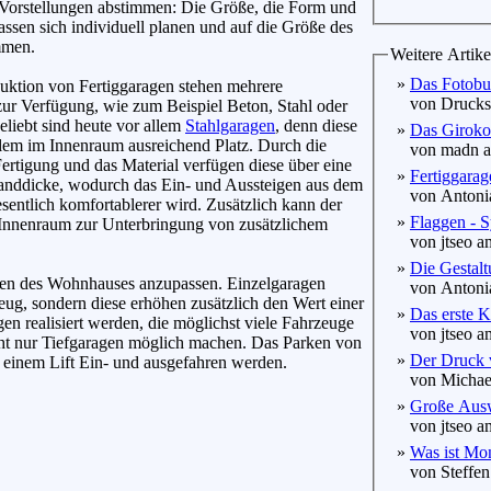
 Vorstellungen abstimmen: Die Größe, die Form und
assen sich individuell planen und auf die Größe des
men.
Weitere Artike
»
Das Fotobuc
uktion von Fertiggaragen stehen mehrere
von Druckst
zur Verfügung, wie zum Beispiel Beton, Stahl oder
eliebt sind heute vor allem
Stahlgaragen
, denn diese
»
Das Giroko
llem im Innenraum ausreichend Platz. Durch die
von madn am
 Fertigung und das Material verfügen diese über eine
»
Fertiggarag
anddicke, wodurch das Ein- und Aussteigen aus dem
von Antonia
entlich komfortablerer wird. Zusätzlich kann der
»
Flaggen - 
nnenraum zur Unterbringung von zusätzlichem
von jtseo am
»
Die Gestalt
hen des Wohnhauses anzupassen. Einzelgaragen
von Antonia
eug, sondern diese erhöhen zusätzlich den Wert einer
»
Das erste K
 realisiert werden, die möglichst viele Fahrzeuge
von jtseo am
cht nur Tiefgaragen möglich machen. Das Parken von
»
Der Druck v
s einem Lift Ein- und ausgefahren werden.
von Michael
»
Große Ausw
von jtseo am
»
Was ist Mo
von Steffen