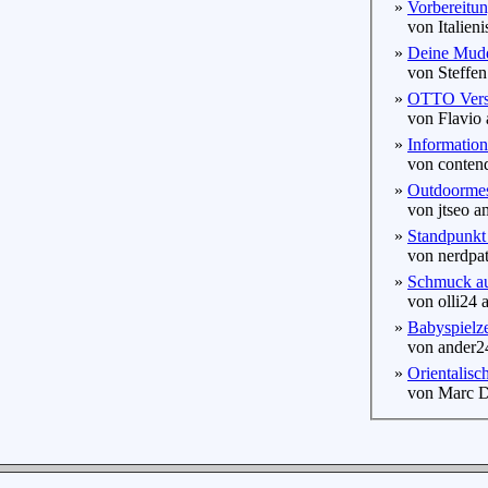
»
Vorbereitun
von Italieni
»
Deine Mudd
von Steffen
»
OTTO Versa
von Flavio 
»
Informatio
von contend
»
Outdoormess
von jtseo am
»
Standpunkt 
von nerdpatr
»
Schmuck aus
von olli24 a
»
Babyspielze
von ander24
»
Orientalisc
von Marc Do