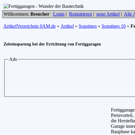
Willkommen:
Besucher
Login
|
Registrieren
|
neue Artikel
|
Alle A
ArtikelVerzeichnis 0AM.de
»
Artikel
»
Sonstiges
»
Sonstiges 10
»
Fe
Zeiteinsparung bei der Errichtung von Fertiggaragen
Ads
Fertiggarage
Preisvorteil
die Herstell
Garage inner
Bauphase ka