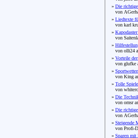
»
Die richtig
von AGerhar
»
Liedtexte f
von karl kru
»
Kapodaster -
von Saitenla
»
Hilfestellu
von olli24 a
»
Vorteile der
von glufke 
»
Sportwetten 
von King am
»
Tolle Spiel
von whitero
»
Die Techni
von omsr am
»
Die richtige
von AGerhar
»
Steigende M
von Profi-Du
»
Sparen mit