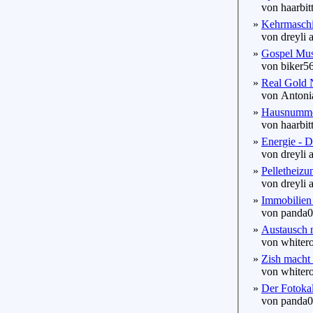
von haarbitt
»
Kehrmaschin
von dreyli a
»
Gospel Mu
von biker56
»
Real Gold
von Antonia
»
Hausnummer
von haarbitt
»
Energie - D
von dreyli a
»
Pelletheizu
von dreyli a
»
Immobilien
von panda00
»
Austausch 
von whitero
»
Zish macht
von whitero
»
Der Fotokal
von panda00