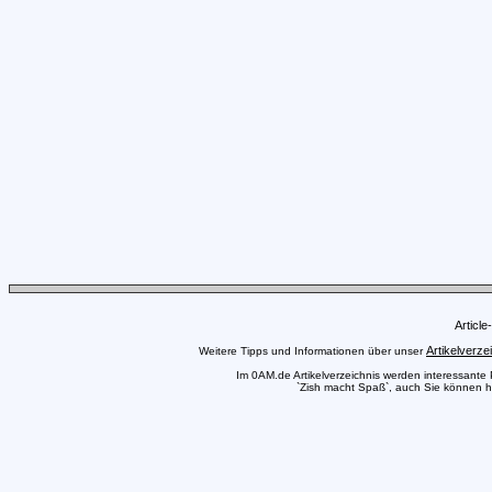
Articl
Artikelverze
Weitere Tipps und Informationen über unser
Im 0AM.de Artikelverzeichnis werden interessante Pr
`Zish macht Spaß`, auch Sie können hie