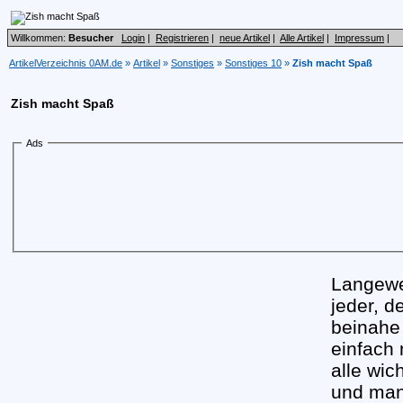
Willkommen:
Besucher
Login
|
Registrieren
|
neue Artikel
|
Alle Artikel
|
Impressum
|
ArtikelVerzeichnis 0AM.de
»
Artikel
»
Sonstiges
»
Sonstiges 10
»
Zish macht Spaß
Zish macht Spaß
Ads
Langewei
jeder, d
beinahe
einfach 
alle wic
und man