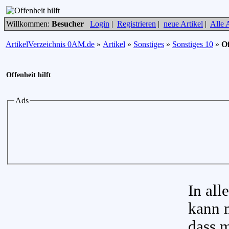
Willkommen:
Besucher
Login
|
Registrieren
|
neue Artikel
|
Alle A
ArtikelVerzeichnis 0AM.de
»
Artikel
»
Sonstiges
»
Sonstiges 10
»
Of
Offenheit hilft
Ads
In all
kann 
dass m