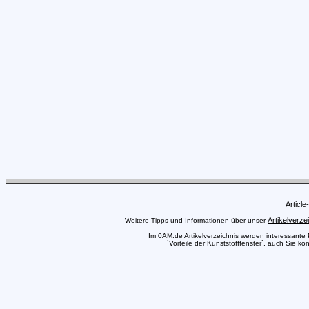
Articl
Artikelverze
Weitere Tipps und Informationen über unser
Im 0AM.de Artikelverzeichnis werden interessante Pr
`Vorteile der Kunststofffenster`, auch Sie kö