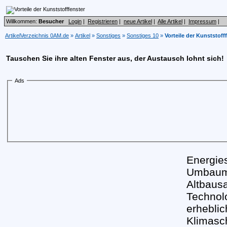
Willkommen:
Besucher
Login
|
Registrieren
|
neue Artikel
|
Alle Artikel
|
Impressum
|
ArtikelVerzeichnis 0AM.de
»
Artikel
»
Sonstiges
»
Sonstiges 10
»
Vorteile der Kunststoff
Tauschen Sie ihre alten Fenster aus, der Austausch lohnt sich!
Ads
Energie
Umbaum
Altbaus
Technolo
erhebli
Klimasc