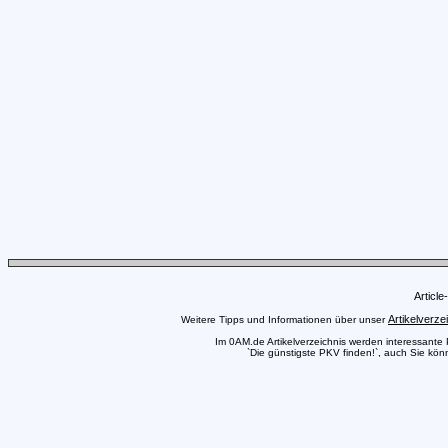
Articl
Artikelverze
Weitere Tipps und Informationen über unser
Im 0AM.de Artikelverzeichnis werden interessante Pr
`Die günstigste PKV finden!`, auch Sie könn