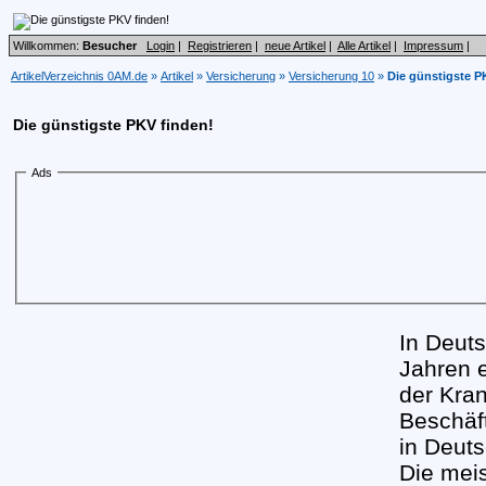
Willkommen:
Besucher
Login
|
Registrieren
|
neue Artikel
|
Alle Artikel
|
Impressum
|
ArtikelVerzeichnis 0AM.de
»
Artikel
»
Versicherung
»
Versicherung 10
»
Die günstigste P
Die günstigste PKV finden!
Ads
In Deuts
Jahren e
der Kra
Beschäft
in Deuts
Die meis