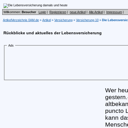
Willkommen:
Besucher
Login
|
Registrieren
|
neue Artikel
|
Alle Artikel
|
Impressum
|
ArtikelVerzeichnis 0AM.de
»
Artikel
»
Versicherung
»
Versicherung 10
»
Die Lebensversi
Rückblicke und aktuelles der Lebensversicherung
Ads
Wer heut
gestern
altbekan
puncto 
kann da
Mensche