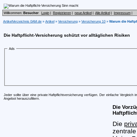
Willkommen:
Besucher
Login
|
Registrieren
|
neue Artikel
|
Alle Artikel
|
Impressum
|
ArtikelVerzeichnis 0AM.de
»
Artikel
»
Versicherung
»
Versicherung 10
»
Warum die Haftpf
Die Haftpflicht-Versicherung schützt vor alltäglichen Risiken
Ads
Jeder sollte über eine private Haftpflichtversicherung verfügen. Der einfache Vergleich im
Angebot herauszufiltern.
Die Vorzü
Haftpflic
Die
priv
zentrale