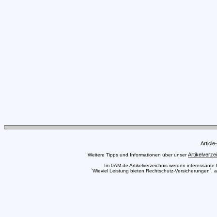
Articl
Artikelverze
Weitere Tipps und Informationen über unser
Im 0AM.de Artikelverzeichnis werden interessante Pr
`Wieviel Leistung bieten Rechtschutz-Versicherungen`, a