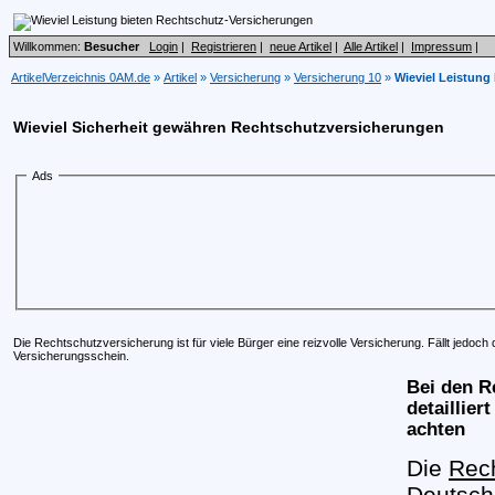
Willkommen:
Besucher
Login
|
Registrieren
|
neue Artikel
|
Alle Artikel
|
Impressum
|
ArtikelVerzeichnis 0AM.de
»
Artikel
»
Versicherung
»
Versicherung 10
»
Wieviel Leistung
Wieviel Sicherheit gewähren Rechtschutzversicherungen
Ads
Die Rechtschutzversicherung ist für viele Bürger eine reizvolle Versicherung. Fällt jedo
Versicherungsschein.
Bei den R
detaillie
achten
Die
Rec
Deutsch