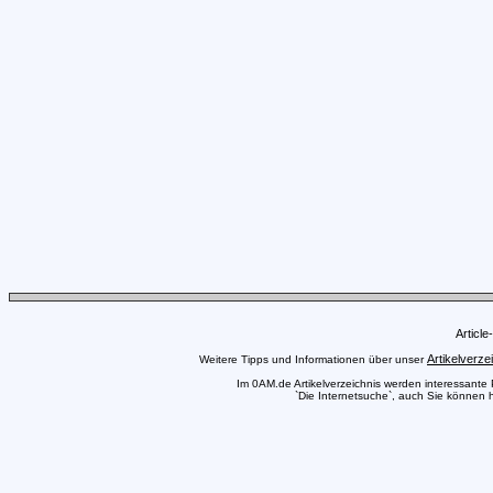
Articl
Artikelverze
Weitere Tipps und Informationen über unser
Im 0AM.de Artikelverzeichnis werden interessante Pr
`Die Internetsuche`, auch Sie können h