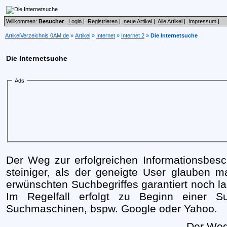
Willkommen:
Besucher
Login
|
Registrieren
|
neue Artikel
|
Alle Artikel
|
Impressum
|
ArtikelVerzeichnis 0AM.de
»
Artikel
»
Internet
»
Internet 2
»
Die Internetsuche
Die Internetsuche
Ads
Der Weg zur erfolgreichen Informationsbesc
steiniger, als der geneigte User glauben 
erwünschten Suchbegriffes garantiert noch lan
Im Regelfall erfolgt zu Beginn einer S
Suchmaschinen, bspw. Google oder Yahoo.
Der Weg