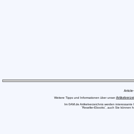
Articl
Artikelverze
Weitere Tipps und Informationen über unser
Im 0AM.de Artikelverzeichnis werden interessante Pr
`Reseller-Ebooks`, auch Sie können hi