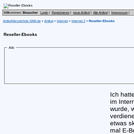
Willkommen:
Besucher
Login
|
Registrieren
|
neue Artikel
|
Alle Artikel
|
Impressum
|
ArtikelVerzeichnis 0AM.de
»
Artikel
»
Internet
»
Internet 2
»
Reseller-Ebooks
Reseller-Ebooks
Ads
Ich hatt
im Inte
wurde, 
verdien
etwas sk
mal E-B