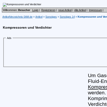
Willkommen:
Besucher
Login
|
Registrieren
|
neue Artikel
|
Alle Artikel
|
Impressum
|
ArtikelVerzeichnis 0AM.de
»
Artikel
»
Sonstiges
»
Sonstiges 14
»
Kompressoren und Verd
Kompressoren und Verdichter
Ads
Um Gase
Fluid-E
Kompre
werden.
Komprim
Verdich