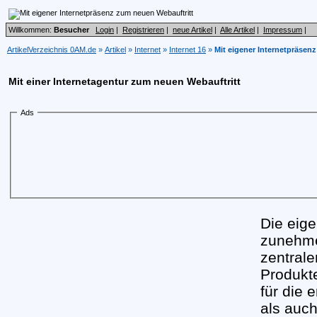
Willkommen:
Besucher
Login
|
Registrieren
|
neue Artikel
|
Alle Artikel
|
Impressum
|
ArtikelVerzeichnis 0AM.de
»
Artikel
»
Internet
»
Internet 16
»
Mit eigener Internetpräsen
Mit einer Internetagentur zum neuen Webauftritt
Ads
Die eige
zunehm
zentral
Produkt
für die 
als auch