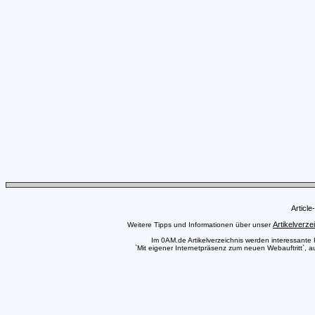
Articl
Artikelverze
Weitere Tipps und Informationen über unser
Im 0AM.de Artikelverzeichnis werden interessante Pr
`Mit eigener Internetpräsenz zum neuen Webauftritt`, a