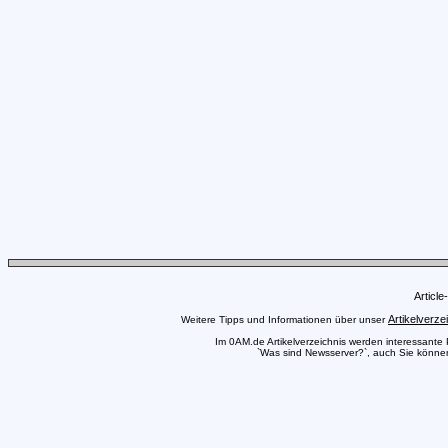
Articl
Artikelverze
Weitere Tipps und Informationen über unser
Im 0AM.de Artikelverzeichnis werden interessante Pr
`Was sind Newsserver?`, auch Sie können 