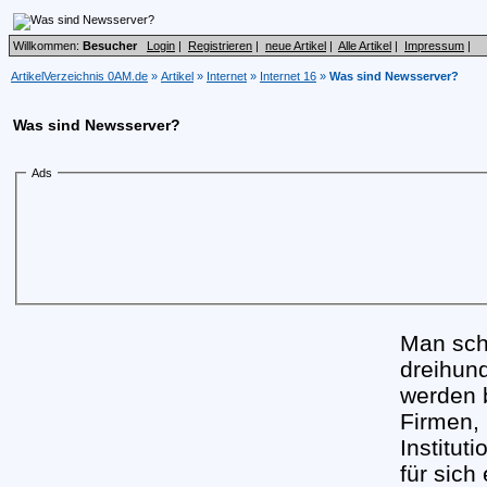
Willkommen:
Besucher
Login
|
Registrieren
|
neue Artikel
|
Alle Artikel
|
Impressum
|
ArtikelVerzeichnis 0AM.de
»
Artikel
»
Internet
»
Internet 16
»
Was sind Newsserver?
Was sind Newsserver?
Ads
Man sch
dreihund
werden b
Firmen, 
Institut
für sich