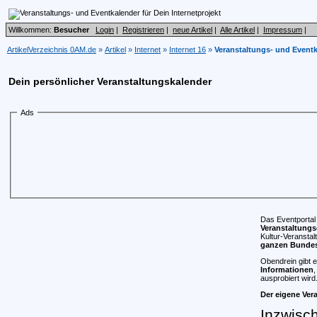
Willkommen:
Besucher
Login
|
Registrieren
|
neue Artikel
|
Alle Artikel
|
Impressum
|
ArtikelVerzeichnis 0AM.de
»
Artikel
»
Internet
»
Internet 16
»
Veranstaltungs- und Eventka
Dein persönlicher Veranstaltungskalender
Ads
Das Eventportal
Veranstaltungs
Kultur-Veranstal
ganzen Bundes
Obendrein gibt 
Informationen
,
ausprobiert wird
Der eigene Ver
Inzwisch