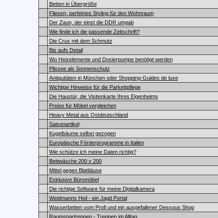
Betten in Übergröße
Fliesen, perfektes Styling für den Wohnraum
Der Zaun, der einst die DDR umgab
Wie finde ich die passende Zeitschrift?
Die Crux mit dem Schmutz
Bis aufs Detail
Wo Heizelemente und Dosierpumpe benötigt werden
Plissee als Sonnenschutz
Antiquitäten in München oder Shopping-Guides de luxe
Wichtige Hinweise für die Parkettpflege
Die Haustür, die Visitenkarte Ihres Eigenheims
Preise für Möbel vergleichen
Heavy Metal aus Ostdeutschland
Saisonartikel
Kugelbäume selbst gezogen
Europäische Förderprogramme in Italien
Wie schütze ich meine Daten richtig?
Bettwäsche 200 x 200
Mittel gegen Blattläuse
Exklusive Büromöbel
Die richtige Software für meine Digitalkamera
Weidmanns Heil - ein Jagd Portal
Wasserbetten vom Profi und ein ausgefallener Dessous Shop
Raumspartreppen - Treppen im Alltag