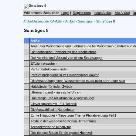
Willkommen:
Besucher
Login
|
Registrieren
|
neue Artikel
|
Alle Artikel
|
I
ArtikelVerzeichnis 0AM.de
»
Artikel
»
Sonstiges
»
Sonstiges 8
Sonstiges 8
Artikel
Alles über Weidezäune und Elektrozäune bei Weidezaun-Elektrozaun.d
Die technische Entwicklung des Kachelofens
Der Vertrieb und Verkauf von einem Staubsauger
Effizient waschen
Parfümkollektionen finden
Parfüm preisguenstig im Onlineangebot kaufen
Die Anschaffung eines Wasserbettes muss nicht sehr teuer sein
Halsbänder für jeden Zweck
Uhrenarmband - russische Uhren
Das Magic Pad als ultimative Ablagelösung!
Clever sparen mit LED-Technik
Die Auswahl beim Hundefutter
Echte Hingucker - Tipps zum Thema Plakatwerbung Teil 1
Texte in der wissenschaftlichen Betrachtung
Architektonische Kreativität
Der richtige Boden für die eigene Hochzeit