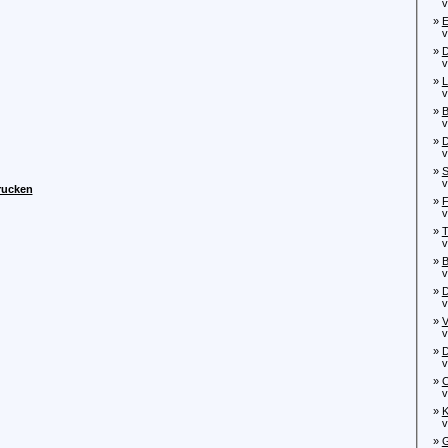
von
»
E
von
»
D
von
»
L
von
»
B
von
»
D
von
»
S
von
rucken
»
F
von
»
T
von
»
B
von
»
D
von
»
V
von
»
D
von
»
C
von
»
K
von
»
G