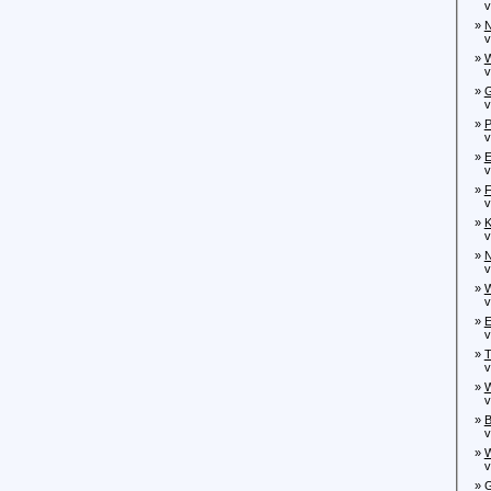
von
»
N
von
»
W
vo
»
G
von
»
P
von
»
E
von
»
F
von
»
K
von
»
N
von
»
W
von
»
E
von
»
T
von
»
W
von
»
B
von
»
W
von
»
G