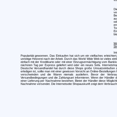
Di
ve
Be
au
od
en
To
En
bi
Wo
Sh
In
Popularität gewonnen. Das Einkaufen hat sich um ein vielfaches erleichte
unnötige Hetzerei nach der Arbeit. Durch das World Wide Web ist vieles ei
einfach mit der Kreditkarte oder mit einer Einzugsermächtigung vom Bank
nächsten Tag per Express geliefert wird oder ein neues Sofa. Internetshop
Deutsche Versandhandel hat durch diese Shops große Umsatzeinbußen 
erledigen ist, sollte man mit einer gewissen Vorsicht an Online-Bestellungen
verschwinden und die Waren niemals ausliefern. Bevor der Verbrauch
Versandbedingungen und die Zahlungsart informieren. Wenn der Händler di
einer Lieferung per Nachnahme bestehen. Bietet der Händler diese Möglichke
Nachnahme versendet. Die Internetseite Shopauskunft zeigt dem Verbrauche