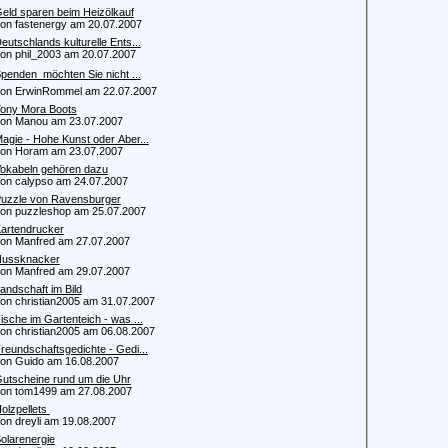
eld sparen beim Heizölkauf
 fastenergy am 20.07.2007
eutschlands kulturelle Ents...
 phil_2003 am 20.07.2007
penden  möchten Sie nicht ...
 ErwinRommel am 22.07.2007
ony Mora Boots
n Manou am 23.07.2007
agie - Hohe Kunst oder Aber...
n Horam am 23.07.2007
okabeln gehören dazu
 calypso am 24.07.2007
uzzle von Ravensburger
 puzzleshop am 25.07.2007
artendrucker
 Manfred am 27.07.2007
ussknacker
 Manfred am 29.07.2007
andschaft im Bild
 christian2005 am 31.07.2007
ische im Gartenteich - was ...
 christian2005 am 06.08.2007
reundschaftsgedichte - Gedi...
 Guido am 16.08.2007
utscheine rund um die Uhr
 tom1499 am 27.08.2007
olzpellets
 dreyli am 19.08.2007
olarenergie