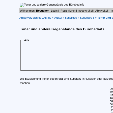
Willkommen:
Besucher
Login
|
Registrieren
|
neue Artikel
|
Alle Artikel
|
I
ArtikelVerzeichnis 0AM.de
»
Artikel
»
Sonstiges
»
Sonstiges 3
»
Toner und 
Toner und andere Gegenstände des Bürobedarfs
Ads
Die Bezeichnung Toner beschreibt eine Substanz in flüssiger oder pulverförm
machen.
Da
we
En
To
od
de
Dr
De
vo