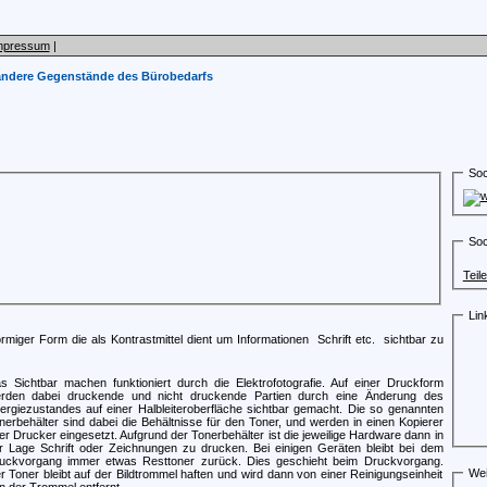
mpressum
|
andere Gegenstände des Bürobedarfs
Soc
Soc
Teil
Lin
iger Form die als Kontrastmittel dient um Informationen  Schrift etc.  sichtbar zu
s Sichtbar machen funktioniert durch die Elektrofotografie. Auf einer Druckform
rden dabei druckende und nicht druckende Partien durch eine Änderung des
ergiezustandes auf einer Halbleiteroberfläche sichtbar gemacht. Die so genannten
nerbehälter sind dabei die Behältnisse für den Toner, und werden in einen Kopierer
er Drucker eingesetzt. Aufgrund der Tonerbehälter ist die jeweilige Hardware dann in
r Lage Schrift oder Zeichnungen zu drucken. Bei einigen Geräten bleibt bei dem
uckvorgang immer etwas Resttoner zurück. Dies geschieht beim Druckvorgang.
Wei
r Toner bleibt auf der Bildtrommel haften und wird dann von einer Reinigungseinheit
n der Trommel entfernt.