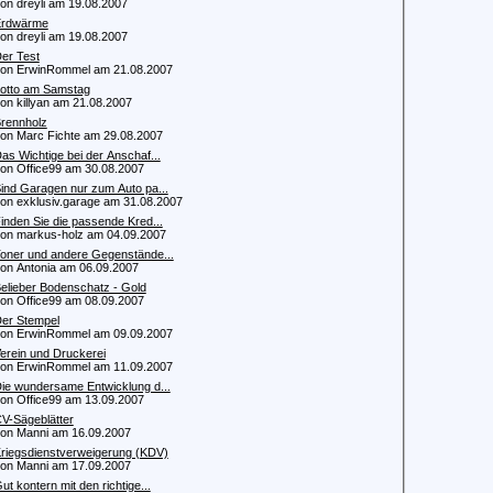
 dreyli am 19.08.2007
rdwärme
 dreyli am 19.08.2007
er Test
 ErwinRommel am 21.08.2007
otto am Samstag
 killyan am 21.08.2007
rennholz
 Marc Fichte am 29.08.2007
as Wichtige bei der Anschaf...
 Office99 am 30.08.2007
ind Garagen nur zum Auto pa...
 exklusiv.garage am 31.08.2007
inden Sie die passende Kred...
 markus-holz am 04.09.2007
oner und andere Gegenstände...
 Antonia am 06.09.2007
elieber Bodenschatz - Gold
 Office99 am 08.09.2007
er Stempel
 ErwinRommel am 09.09.2007
erein und Druckerei
 ErwinRommel am 11.09.2007
ie wundersame Entwicklung d...
 Office99 am 13.09.2007
V-Sägeblätter
 Manni am 16.09.2007
riegsdienstverweigerung (KDV)
 Manni am 17.09.2007
ut kontern mit den richtige...