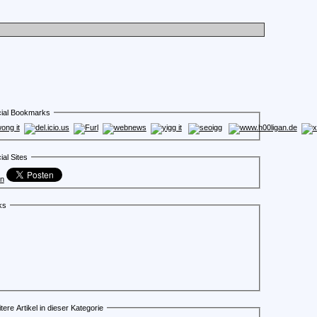
ial Bookmarks
ial Sites
en
ks
tere Artikel in dieser Kategorie