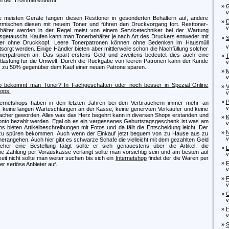
»
G
von
e meisten Geräte fangen diesen Resttoner in gesonderten Behältern auf, andere
»
D
rmischen diesen mit neuem Toner und führen den Druckvorgang fort. Resttoner-
von
hälter werden in der Regel meist von einem Servicetechniker bei der Wartung
sgetauscht. Kaufen kann man Tonerbehälter je nach Art des Druckers entweder mit
»
S
er ohne Druckkopf. Leere Tonerpatronen können ohne Bedenken im Hausmüll
von
tsorgt werden. Einige Händler bieten aber mittlerweile schon die Nachfüllung solcher
nerpatronen an. Das spart erstens Geld und zweitens bedeutet dies auch eine
»
T
tlastung für die Umwelt. Durch die Rückgabe von leeren Patronen kann der Kunde
vo
s zu 50% gegenüber dem Kauf einer neuen Patrone sparen.
»
M
vo
 bekommt man Toner? In Fachgeschäften oder noch besser in Spezial Online
»
V
ops.
von
»
P
ternetshops haben in den letzten Jahren bei den Verbrauchern immer mehr an
von
rt, keine langen Warteschlangen an der Kasse, keine genervten Verkäufer und keine
nfacher geworden. Alles was das Herz begehrt kann in diversen Shops erstanden und
»
K
konto bezahlt werden. Egal ob es ein vergessenes Geburtstagsgeschenk ist was am
von
s bieten Artikelbeschreibungen mit Fotos und da fällt die Entscheidung leicht. Der
»
N
zu spüren bekommen. Auch wenn der Einkauf jetzt bequem von zu Hause aus zu
von
 herangehen. Auch hier gibt es schwarze Schafe die vielleicht mit dem gezahlten Geld
er eine Bestellung tätigt sollte er sich genauestens über die Artikel, die
»
L
e Zahlung per Vorauskasse verlangt sollte man vorsichtig sein und am besten auf
von
it nicht sollte man weiter suchen bis sich ein
Internetshop
findet der die Waren per
»
F
r seriöse Anbieter auf.
von
»
F
von
»
G
von
»
H
von
»
S