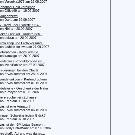
 Veronika1977 am 19.09.2007
ebenbei Geld verdienen
 Office99 am 19.09.2007
unschzettel
n Dako am 19.09.2007
. Drexl - der Experte für A...
 Niki am 20.09.2007
oker FreeRoll Turniere rich...
 pokrat am 20.09.2007
rotikshop und Erotikversand...
 fashion-for-two am 21.09.2007
otorahmen - digital oder kl...
 katulago am 26.09.2007
ostenlose Produktproben ein...
 MichiSchulz am 27.09.2007
euerungen bei den Charts
 ErwinRommel am 28.09.2007
endefunktion in Kartendruckern
 ErwinRommel am 01.10.2007
delsteine - Geschenke der Natur
 p-meyer am 01.10.2007
iere suchen ein Zuhause
 Fred am 05.10.2007
as ist eine Armatur?
 ErwinRommel am 06.10.2007
ringen Schweine jedem Glück?
 Fred am 07.10.2007
as ist der IBM Lotus Beacon...
 GedysIntraWare am 07.10.2007
eschafft! Abi und was danac...