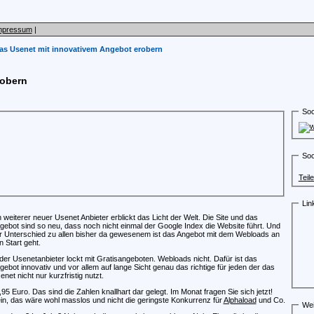
mpressum
|
das Usenet mit innovativem Angebot erobern
robern
Soc
Soc
Teil
Lin
n weiterer neuer Usenet Anbieter erblickt das Licht der Welt. Die Site und das
gebot sind so neu, dass noch nicht einmal der Google Index die Website führt. Und
r Unterschied zu allen bisher da gewesenem ist das Angebot mit dem Webloads an
n Start geht.
der Usenetanbieter lockt mit Gratisangeboten. Webloads nicht. Dafür ist das
gebot innovativ und vor allem auf lange Sicht genau das richtige für jeden der das
enet nicht nur kurzfristig nutzt.
,95 Euro. Das sind die Zahlen knallhart dar gelegt. Im Monat fragen Sie sich jetzt!
in, das wäre wohl masslos und nicht die geringste Konkurrenz für
Alphaload
und Co.
Wei