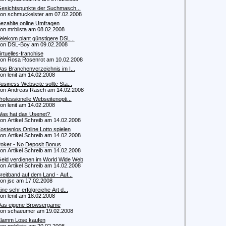
esichtspunkte der Suchmasch...
 schmuckelster am 07.02.2008
ezahlte online Umfragen
 mrblista am 08.02.2008
elekom plant günstigere DSL...
 DSL-Boy am 09.02.2008
irtuelles-franchise
 Rosa Rosenrot am 10.02.2008
as Branchenverzeichnis im I...
 lenit am 14.02.2008
usiness Webseite sollte Sta...
 Andreas Rasch am 14.02.2008
rofessionelle Webseitenopti...
 lenit am 14.02.2008
as hat das Usenet?
 Artikel Schreib am 14.02.2008
ostenlos Online Lotto spielen
 Artikel Schreib am 14.02.2008
oker - No Deposit Bonus
 Artikel Schreib am 14.02.2008
eld verdienen im World Wide Web
 Artikel Schreib am 14.02.2008
reitband auf dem Land - Auf...
 jsc am 17.02.2008
ine sehr erfolgreiche Art d...
 lenit am 18.02.2008
as eigene Browsergame
 schaeumer am 19.02.2008
lamm Lose kaufen