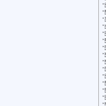
»
G
von
»
B
von
»
T
von
»
v
von
»
D
von
»
B
von
»
P
von
»
W
von
»
K
von
»
P
von
»
G
von
»
B
von
»
E
von
»
D
von
»
K