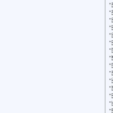
»
S
von
»
S
von
»
G
von
»
D
von
»
von
»
D
von
»
P
von
»
l
von
»
P
von
»
S
von
»
Ü
vo
»
W
von
»
D
von
»
L
von
»
E
von