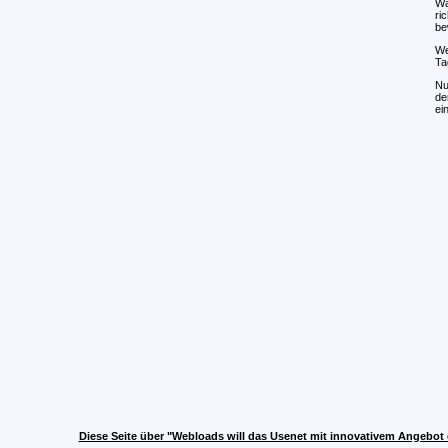
Wa
ri
be
We
Ta
Nu
de
ei
Diese Seite über "Webloads will das Usenet mit innovativem Angebot