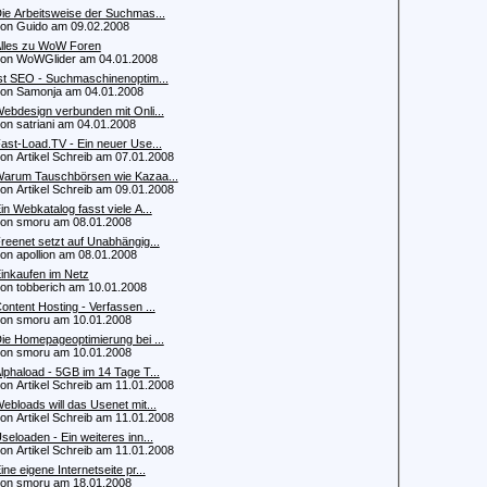
ie Arbeitsweise der Suchmas...
 Guido am 09.02.2008
lles zu WoW Foren
 WoWGlider am 04.01.2008
st SEO - Suchmaschinenoptim...
 Samonja am 04.01.2008
ebdesign verbunden mit Onli...
 satriani am 04.01.2008
ast-Load.TV - Ein neuer Use...
 Artikel Schreib am 07.01.2008
arum Tauschbörsen wie Kazaa...
 Artikel Schreib am 09.01.2008
in Webkatalog fasst viele A...
 smoru am 08.01.2008
reenet setzt auf Unabhängig...
 apollion am 08.01.2008
inkaufen im Netz
 tobberich am 10.01.2008
ontent Hosting - Verfassen ...
 smoru am 10.01.2008
ie Homepageoptimierung bei ...
 smoru am 10.01.2008
lphaload - 5GB im 14 Tage T...
 Artikel Schreib am 11.01.2008
ebloads will das Usenet mit...
 Artikel Schreib am 11.01.2008
seloaden - Ein weiteres inn...
 Artikel Schreib am 11.01.2008
ine eigene Internetseite pr...
 smoru am 18.01.2008