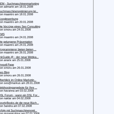
EM - Suchmaschinenmarketing
 admarkt am 18.01.2008
uchmaschinenoptimierung lei...
 maantro am 18.01.2008
ooglewerbung
 maantro am 20.01.2008
ie Vorzüge eines Seo Consulting
 smoru am 24.01.2008
CMS
 maantro am 24.01.2008
ie gelungene Präsentation
 maantro am 24.01.2008
rogrammierer bieten bieten ...
 maantro am 26.01.2008
inkGuide.@ - der neue Webka...
 anarix am 25.01.2008
resell Page
 smoru am 26.01.2008
eo Blog
 smoru am 26.01.2008
berblick im Online-Marketin...
n seo@markus am 28.01.2008
ebhostingangebote für Ihre ...
 havanna am 03.02.2008
SL Forum - wann ein DSL For...
 naklar am 04.02.2008
ovelyBooks.de die neue Büch...
 Sandra am 07.02.2008
rfolg mit Suchmaschinenopti...
 dynamicdrive am 07.02.2008