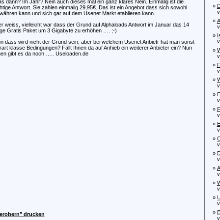
s dann? Im Jahr? Nein auch dieses mal ein ganz klares Nein. Einmalig ist die
»
D
chtige Antwort. Sie zahlen einmalig 29,95€. Das ist ein Angebot dass sich sowohl
von
währen kann und sich gar auf dem Usenet Markt etablieren kann.
»
A
r weiss, vielleicht war dass der Grund auf Alphaloads Antwort im Januar das 14
von
ge Gratis Paket um 3 Gigabyte zu erhöhen …. ;-)
»
I
von
n dass wird nicht der Grund sein, aber bei welchem Usenet Anbietr hat man sonst
rart klasse Bedingungen? Fällt Ihnen da auf Anhieb ein weiterer Anbieter ein? Nun
»
W
nen gibt es da noch ….. Useloaden.de
von
»
F
von
»
W
von
»
E
von
»
F
von
»
E
von
»
C
von
»
D
von
»
A
von
»
W
von
»
U
von
»
E
 erobern" drucken
von