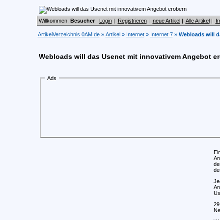
Willkommen:
Besucher
Login
|
Registrieren
|
neue Artikel
|
Alle Artikel
|
I
ArtikelVerzeichnis 0AM.de
»
Artikel
»
Internet
»
Internet 7
»
Webloads will 
Webloads will das Usenet mit innovativem Angebot e
Ads
Ei
An
de
de
Je
An
Us
29
Ne