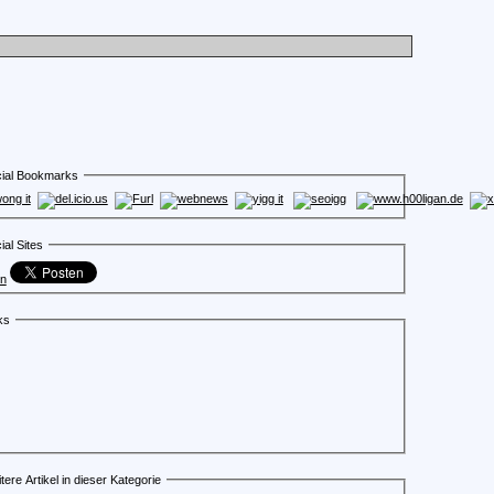
ial Bookmarks
ial Sites
en
ks
tere Artikel in dieser Kategorie