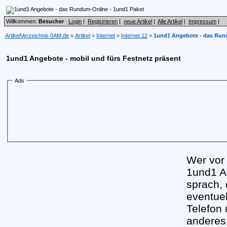
Willkommen:
Besucher
Login
|
Registrieren
|
neue Artikel
|
Alle Artikel
|
Impressum
|
ArtikelVerzeichnis 0AM.de
»
Artikel
»
Internet
»
Internet 12
»
1und1 Angebote - das Run
1und1 Angebote - mobil und fürs Festnetz präsent
Ads
Wer vor 
1und1 A
sprach,
eventuel
Telefon
anderes