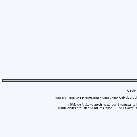
Articl
Artikelverze
Weitere Tipps und Informationen über unser
Im 0AM.de Artikelverzeichnis werden interessante Pr
`1und1 Angebote - das Rundum-Online - 1und1 Paket`, au