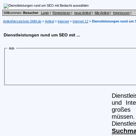
Willkommen:
Besucher
Login
|
Registrieren
|
neue Artikel
|
Alle Artikel
|
Impressum
|
ArtikelVerzeichnis 0AM.de
»
Artikel
»
Internet
»
Internet 12
»
Dienstleistungen rund um
Dienstleistungen rund um SEO mit ...
Ads
Dienstle
und Inte
großes 
müssen.
Dienstle
Suchma