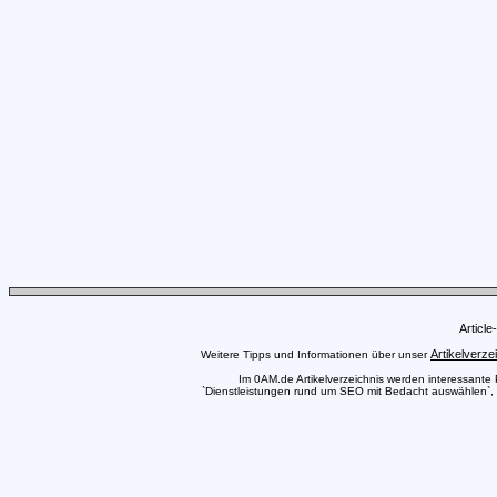
Articl
Artikelverze
Weitere Tipps und Informationen über unser
Im 0AM.de Artikelverzeichnis werden interessante Pr
`Dienstleistungen rund um SEO mit Bedacht auswählen`, a