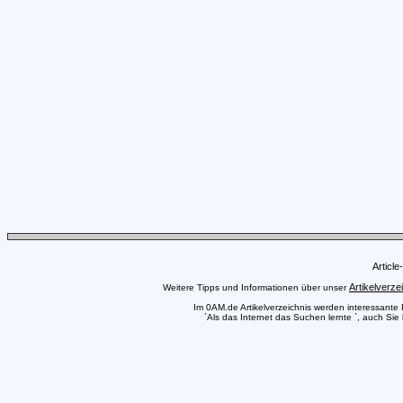
Articl
Artikelverze
Weitere Tipps und Informationen über unser
Im 0AM.de Artikelverzeichnis werden interessante Pr
`Als das Internet das Suchen lernte `, auch Sie