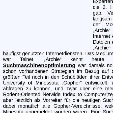
Experten
die 2. H
gab. Vi
langsam 
der McG
„Archie“
Internet
Dateien 
„Archie“
häufigst genutzten Internetdiensten. Das Medium
war Telnet. „Archie“ kennt heute 
Suchmaschinenoptimierung
war damals no
schon vorhandenen Strategien im Bezug auf
größten Teil noch in den Schubläden ihrer Entw
University of Minessota „Gopher“ entwickel
abfragen zu können, und zwar über eine men
Rodent-Oriented Netwide Index to Computerized
aber letztlich als Vorreiter für die heutigen S
dabei monatlich alle Gopher-Vereichnisse, we
Minesota angemeldet worden waren. Eine Such