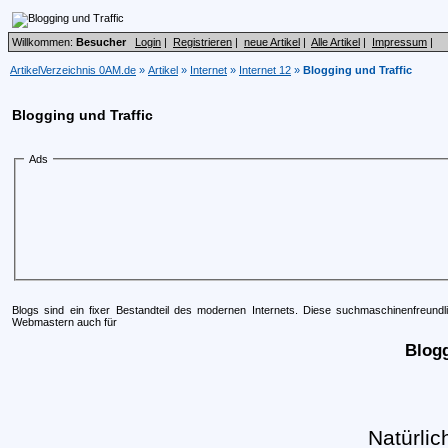
Willkommen:
Besucher
Login
|
Registrieren
|
neue Artikel
|
Alle Artikel
|
Impressum
|
ArtikelVerzeichnis 0AM.de
»
Artikel
»
Internet
»
Internet 12
»
Blogging und Traffic
Blogging und Traffic
Ads
Blogs sind ein fixer Bestandteil des modernen Internets. Diese suchmaschinenfreun
Webmastern auch für
Blogg
Natürlic