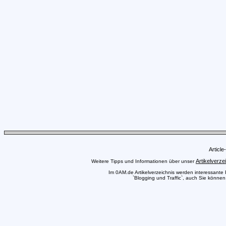
Articl
Artikelverze
Weitere Tipps und Informationen über unser
Im 0AM.de Artikelverzeichnis werden interessante Pr
`Blogging und Traffic`, auch Sie können 