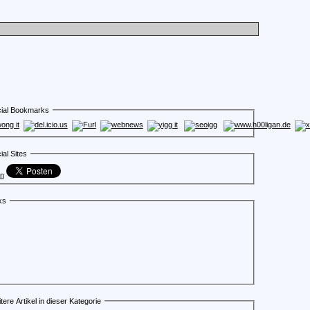
ial Bookmarks
ial Sites
en
ks
tere Artikel in dieser Kategorie