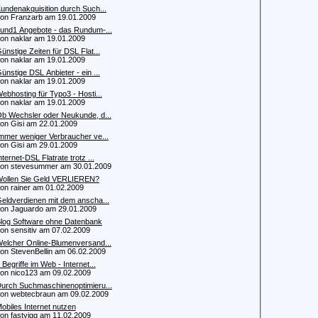
undenakquisition durch Such...
 Franzarb am 19.01.2009
und1 Angebote - das Rundum-...
 naklar am 19.01.2009
ünstige Zeiten für DSL Flat...
 naklar am 19.01.2009
ünstige DSL Anbieter - ein ...
 naklar am 19.01.2009
ebhosting für Typo3 - Hosti...
 naklar am 19.01.2009
b Wechsler oder Neukunde, d...
 Gisi am 22.01.2009
mmer weniger Verbraucher ve...
 Gisi am 29.01.2009
nternet-DSL Flatrate trotz ...
 stevesummer am 30.01.2009
ollen Sie Geld VERLIEREN?
 rainer am 01.02.2009
eldverdienen mit dem anscha...
 Jaguardo am 29.01.2009
log Software ohne Datenbank
 sensitiv am 07.02.2009
elcher Online-Blumenversand...
 StevenBellin am 06.02.2009
 Begriffe im Web - Internet...
 nico123 am 09.02.2009
urch Suchmaschinenoptimieru...
 webtecbraun am 09.02.2009
obiles Internet nutzen
 fastyigg am 11.02.2009