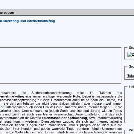
mpressum
|
-Marketing und Internetmarketing
Soc
Soc
Teil
Lin
nsbesondere die Suchmaschinenoptimierung spielt im Rahmen des
ternetmarketing
eine immer wichtiger werdende Rolle. Dabei ist insbesondere die
chmaschinenoptimierung für viele Unternehmen auch heute noch ein Thema, mit
m sie sich am liebsten gar nicht beschäftigen würden, aber müssen, weil immer
hr Unternehmen auch einen Großteil ihrer Umsätze übers Internet tätigen. Für die
tarbeiter eines Unternehmens ist jedoch Suchmaschinenoptimierung
wie ein Rotes
ch und zum Teil auch eine Geheimwissenschaft.
Diese Einstellung und das sich
chtdrantrauen an die Materie
Suchmaschinenoptimierung
, bzw. Internetmarketing
erhaupt, kommt wiederum Dienstleistern zugute, die sich auf Internetmarketing
ezialisiert haben. Gegen einen monatlichen Obolus pflegen diese nicht nur die
bseiten ihrer Kunden und geben wertvolle Tipps, sondern richten Unternehmen
Wei
ch ganze Webseiten ein und führen natürlich auch Suchmaschinenoptimierungen