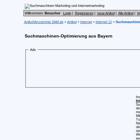
Willkommen:
Besucher
Login
|
Registrieren
|
neue Artikel
|
Alle Artikel
|
I
ArtikelVerzeichnis 0AM.de
»
Artikel
»
Internet
»
Internet 12
»
Suchmaschinen
Suchmaschinen-Optimierung aus Bayern
Ads
I
In
Su
de
me
Mi
Tu
Ni
üb
sp
We
au