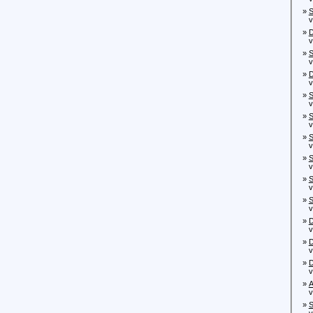
»
S
von
»
D
von
»
S
von
»
D
von
»
S
von
»
S
von
»
S
von
»
S
von
»
S
von
»
S
von
»
D
von
»
D
von
»
D
von
»
A
von
»
S