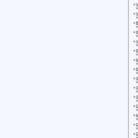
»
V
von
»
V
von
»
B
von
»
W
von
»
V
vo
»
E
von
»
M
von
»
E
von
»
S
von
»
S
von
»
S
von
»
D
von
»
M
von
»
D
von
»
D
von