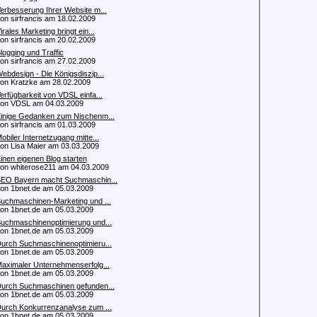
erbesserung Ihrer Website m...
 sirfrancis am 18.02.2009
irales Marketing bringt ein...
 sirfrancis am 20.02.2009
logging und Traffic
 sirfrancis am 27.02.2009
ebdesign - Die Königsdiszip...
 Kratzke am 28.02.2009
erfügbarkeit von VDSL einfa...
n VDSL am 04.03.2009
inige Gedanken zum Nischenm...
 sirfrancis am 01.03.2009
obiler Internetzugang mitte...
 Lisa Maier am 03.03.2009
inen eigenen Blog starten
 whiterose211 am 04.03.2009
EO Bayern macht Suchmaschin...
 1bnet.de am 05.03.2009
uchmaschinen-Marketing und ...
 1bnet.de am 05.03.2009
uchmaschinenoptimierung und...
 1bnet.de am 05.03.2009
urch Suchmaschinenoptimieru...
 1bnet.de am 05.03.2009
aximaler Unternehmenserfolg...
 1bnet.de am 05.03.2009
urch Suchmaschinen gefunden...
 1bnet.de am 05.03.2009
urch Konkurrenzanalyse zum ...
 1bnet.de am 05.03.2009