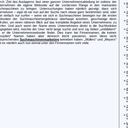
rch. Ziel des Auslagerns fast einer ganzen Unternehmensabteilung ist seitens der
»
K
ternehmen die eigene Webseite auf die vordersten Ränge in den markanten
von
chmaschinen zu bringen.
Untersuchungen haben nämlich gezeigt, dass sich
ternetuser – egal ob sie nun auf der Suche nach etwas ganz bestimmten sind, oder
»
1
er einfach nur surfen – wenn sie sich in Suchmaschinen bewegen nur die ersten
von
bseiten der Suchmaschinenergebnisse überhaupt ansehen, geschweige denn
»
G
frufen, um einen näheren Blick auf das komplette Angebot eines Unternehmens zu
von
rfen. Und auch wenn der Name eines Unternehmens direkt in die Suchfunktion
ngegeben wird, möchte der User nicht lange suche und erst zig Seiten „umblättern“
»
G
s er die Unternehmenswebseite findet. Dies kann bei Firmennamen, die keinen
von
estylten“ Namen haben aber dennoch leicht passieren, wenn diese nicht
»
W
tsprechendes
Suchmaschinenmarketing
betrieben haben. „Müllers“ und „Meyers“
von
bt es nämlich auch nun einmal unter den Firmennamen sehr viele.
»
O
von
»
I
von
»
I
von
»
W
von
»
G
von
»
B
von
»
W
von
»
2
von
»
D
von
»
M
von