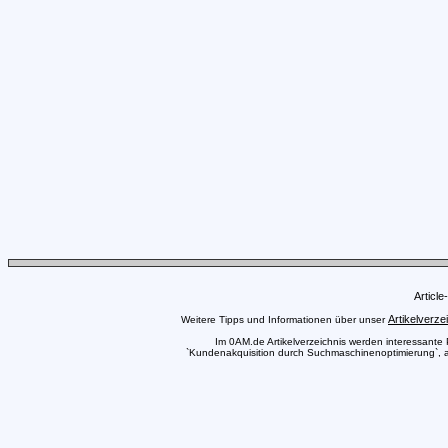
Articl
Artikelverze
Weitere Tipps und Informationen über unser
Im 0AM.de Artikelverzeichnis werden interessante Pr
`Kundenakquisition durch Suchmaschinenoptimierung`, au