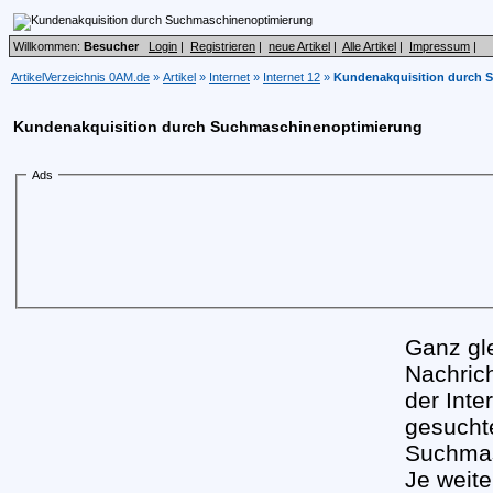
Willkommen:
Besucher
Login
|
Registrieren
|
neue Artikel
|
Alle Artikel
|
Impressum
|
ArtikelVerzeichnis 0AM.de
»
Artikel
»
Internet
»
Internet 12
»
Kundenakquisition durch 
Kundenakquisition durch Suchmaschinenoptimierung
Ads
Ganz gle
Nachric
der Int
gesuchte
Suchmas
Je weite