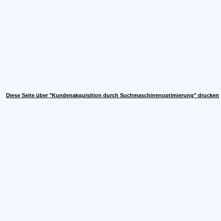
Diese Seite über "Kundenakquisition durch Suchmaschinenoptimierung" drucken