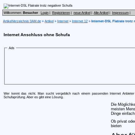
Willkommen:
Besucher
Login
|
Registrieren
|
neue Artikel
|
Alle Artikel
|
Impressum
|
ArtikelVerzeichnis 0AM.de
»
Artikel
»
Internet
»
Internet 12
»
Internet-DSL Flatrate trotz
Internet Anschluss ohne Schufa
Ads
Wer kennt das nicht. Man sucht vergeblich nach einem passenden Internet Anbieter 
Schufaprüfung. Aber es gibt eine Lösung.
Die Möglichke
meisten Mensc
Dinge einfach
Ob privat ode
bieten