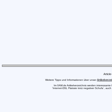
Articl
Artikelverze
Weitere Tipps und Informationen über unser
Im 0AM.de Artikelverzeichnis werden interessante Pr
`Internet-DSL Flatrate trotz negativer Schufa`, auch