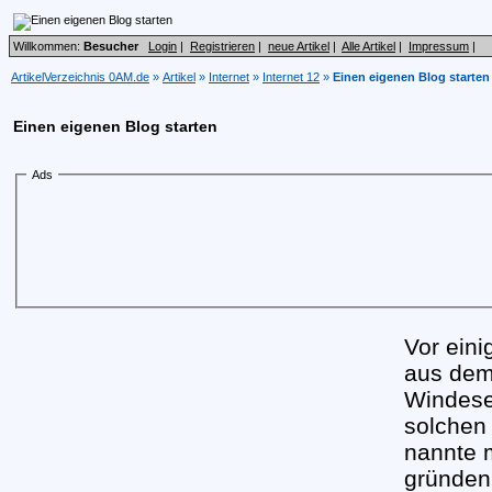
Willkommen:
Besucher
Login
|
Registrieren
|
neue Artikel
|
Alle Artikel
|
Impressum
|
ArtikelVerzeichnis 0AM.de
»
Artikel
»
Internet
»
Internet 12
»
Einen eigenen Blog starten
Einen eigenen Blog starten
Ads
Vor eini
aus dem 
Windesei
solchen
nannte m
gründen.