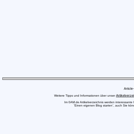
Articl
Artikelverze
Weitere Tipps und Informationen über unser
Im 0AM.de Artikelverzeichnis werden interessante Pr
`Einen eigenen Blog starten`, auch Sie könn