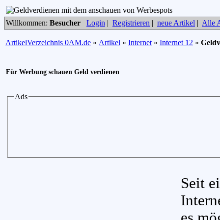
Willkommen:
Besucher
Login
|
Registrieren
|
neue Artikel
|
Alle A
ArtikelVerzeichnis 0AM.de
»
Artikel
»
Internet
»
Internet 12
»
Geldv
Für Werbung schauen Geld verdienen
Ads
Seit 
Intern
es mög