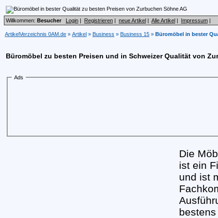
Willkommen:
Besucher
Login
|
Registrieren
|
neue Artikel
|
Alle Artikel
|
Impressum
|
ArtikelVerzeichnis 0AM.de
»
Artikel
»
Business
»
Business 15
»
Büromöbel in bester Qu
Büromöbel zu besten Preisen und in Schweizer Qualität von Z
Ads
Die Möb
ist ein 
und ist 
Fachkom
Ausführ
bestens 