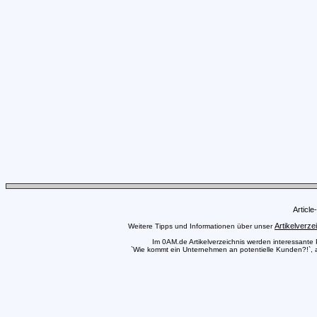
Articl
Artikelverze
Weitere Tipps und Informationen über unser
Im 0AM.de Artikelverzeichnis werden interessante Pr
`Wie kommt ein Unternehmen an potentielle Kunden?!`, au