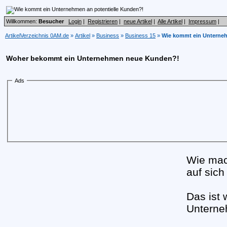
Willkommen:
Besucher
Login
|
Registrieren
|
neue Artikel
|
Alle Artikel
|
Impressum
|
ArtikelVerzeichnis 0AM.de
»
Artikel
»
Business
»
Business 15
»
Wie kommt ein Unterneh
Woher bekommt ein Unternehmen neue Kunden?!
Ads
Wie mac
auf sic
Das ist 
Unterne