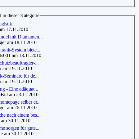
l in dieser Kategorie
gistik
am 17.11.2010
ndel mit Diamanten...
er am 18.11.2010
rank-System biete...
s001 am 18.11.2010
hutzbeauftragter-...
am 19.11.2010
k-Seminare für de...
am 19.11.2010
ng - Eine adäquat...
ill am 23.11.2010
omepage selber er...
er am 26.11.2010
he nach einem bes...
 am 30.11.2010
e sorgen für gute...
de am 30.11.2010