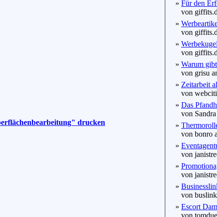
»
Für den Erf
von giffits.
»
Werbeartike
von giffits.
»
Werbekugelsc
von giffits.
»
Warum gibt 
von grisu a
»
Zeitarbeit 
von webcitis
»
Das Pfandh
von Sandra 
 Oberflächenbearbeitung" drucken
»
Thermorolle
von bonro a
»
Eventagentur
von janistre
»
Promotionag
von janistre
»
Businesslin
von buslink
»
Escort Dame
von tomdues