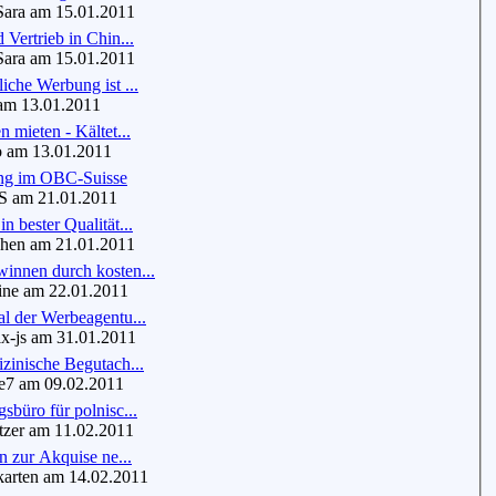
ra am 15.01.2011
 Vertrieb in Chin...
ra am 15.01.2011
iche Werbung ist ...
am 13.01.2011
n mieten - Kältet...
am 13.01.2011
ng im OBC-Suisse
S am 21.01.2011
n bester Qualität...
en am 21.01.2011
innen durch kosten...
ne am 22.01.2011
l der Werbeagentu...
-js am 31.01.2011
zinische Begutach...
7 am 09.02.2011
sbüro für polnisc...
zer am 11.02.2011
en zur Akquise ne...
arten am 14.02.2011