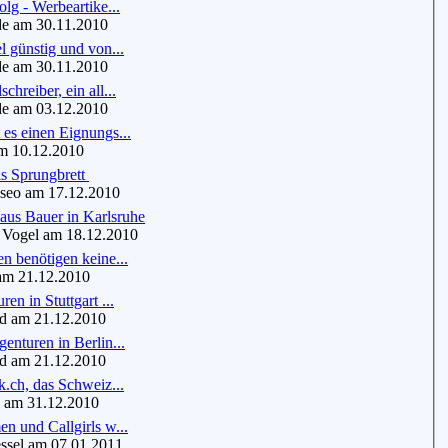
olg - Werbeartike...
de am 30.11.2010
l günstig und von...
de am 30.11.2010
hreiber, ein all...
de am 03.12.2010
es einen Eignungs...
m 10.12.2010
als Sprungbrett
eo am 17.12.2010
aus Bauer in Karlsruhe
Vogel am 18.12.2010
n benötigen keine...
m 21.12.2010
en in Stuttgart ...
d am 21.12.2010
enturen in Berlin...
d am 21.12.2010
k.ch, das Schweiz...
 am 31.12.2010
n und Callgirls w...
sel am 07.01.2011