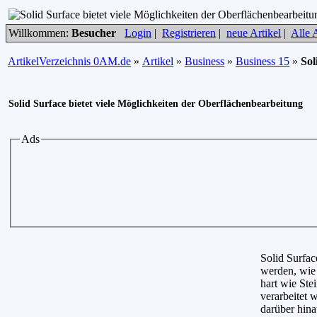
Willkommen:
Besucher
Login
|
Registrieren
|
neue Artikel
|
Alle A
ArtikelVerzeichnis 0AM.de
»
Artikel
»
Business
»
Business 15
»
Sol
Solid Surface bietet viele Möglichkeiten der Oberflächenbearbeitung
Ads
Solid Surfac
werden, wie 
hart wie St
verarbeitet 
darüber hina