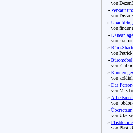
von DezanSa
»
Verkauf und
von DezanSa
»
Unaufdringl
von findur 
»
Kälteanlage
von kramoo 
»
Büro-Shari
von Patrick
»
Büromöbel i
von Zurbuch
»
Kunden gew
von goldinli
»
Das Persona
von MaxTrix
»
Arbeitsmedi
von jobdone
»
Übersetzung
von Überset
»
Plastikkart
von Plastikk