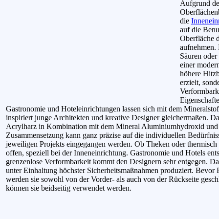
Aufgrund der
Oberflächenb
die
Innenein
auf die Benu
Oberfläche d
aufnehmen. E
Säuren oder 
einer modern
höhere Hitzb
erzielt, son
Verformbark
Eigenschafte
Gastronomie und Hoteleinrichtungen lassen sich mit dem Mineralstoff 
inspiriert junge Architekten und kreative Designer gleichermaßen. Da
Acrylharz in Kombination mit dem Mineral Aluminiumhydroxid und P
Zusammensetzung kann ganz präzise auf die individuellen Bedürfni
jeweiligen Projekts eingegangen werden. Ob Theken oder thermisch 
offen, speziell bei der Inneneinrichtung. Gastronomie und Hotels ent
grenzenlose Verformbarkeit kommt den Designern sehr entgegen. Da
unter Einhaltung höchster Sicherheitsmaßnahmen produziert. Bevor Pl
werden sie sowohl von der Vorder- als auch von der Rückseite geschl
können sie beidseitig verwendet werden.