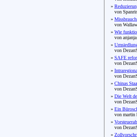
»
Reduzierun
von Spanrin
»
Missbrauchs
von Wallawa
»
Wie funktion
von anjanjag
»
Umsiedlung 
von DezanSa
»
SAFE reform
von DezanSa
»
Intraregion
von DezanSa
»
Chinas Staat
von DezanSa
»
Die Welt de
von DezanSa
»
Ein Bürosch
von martin 
»
Vorsteuerab
von DezanSa
»
Zollvorschri