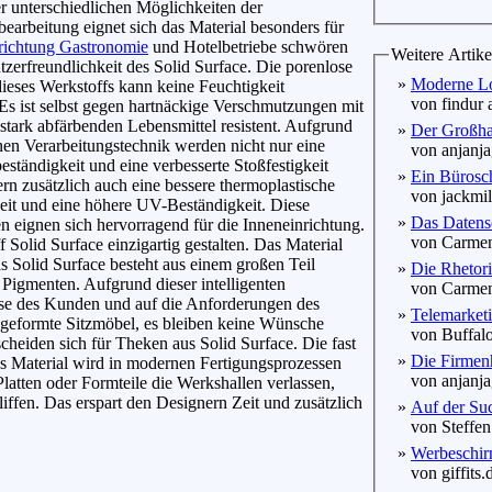
 unterschiedlichen Möglichkeiten der
earbeitung eignet sich das Material besonders für
richtung Gastronomie
und Hotelbetriebe schwören
Weitere Artike
tzerfreundlichkeit des Solid Surface. Die porenlose
»
Moderne Lo
ieses Werkstoffs kann keine Feuchtigkeit
von findur 
s ist selbst gegen hartnäckige Verschmutzungen mit
stark abfärbenden Lebensmittel resistent. Aufgrund
»
Der Großha
en Verarbeitungstechnik werden nicht nur eine
von anjanjag
eständigkeit und eine verbesserte Stoßfestigkeit
»
Ein Bürosch
dern zusätzlich auch eine bessere thermoplastische
von jackmill
eit und eine höhere UV-Beständigkeit. Diese
»
Das Datensc
n eignen sich hervorragend für die Inneneinrichtung.
von Carmen 
Solid Surface einzigartig gestalten. Das Material
s Solid Surface besteht aus einem großen Teil
»
Die Rhetori
igmenten. Aufgrund dieser intelligenten
von Carmen 
sse des Kunden und auf die Anforderungen des
»
Telemarketi
geformte Sitzmöbel, es bleiben keine Wünsche
von BuffaloB
scheiden sich für Theken aus Solid Surface. Die fast
»
Die Firmenh
s Material wird in modernen Fertigungsprozessen
von anjanjag
atten oder Formteile die Werkshallen verlassen,
iffen. Das erspart den Designern Zeit und zusätzlich
»
Auf der Suc
von Steffen
»
Werbeschirm
von giffits.