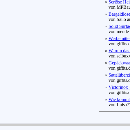
»
Seriöse Heim
von MPBauer
»
Bargeldlose
von Sallo a
»
Solid Surfac
von mende a
»
Werbemittel
von giffits.
»
Warum das 
von selbuxx
»
Gepäckwaag
von giffits.
»
Sattelüberzü
von giffits.
»
Victorinox -
von giffits.
»
Wie kommt 
von Luisa77