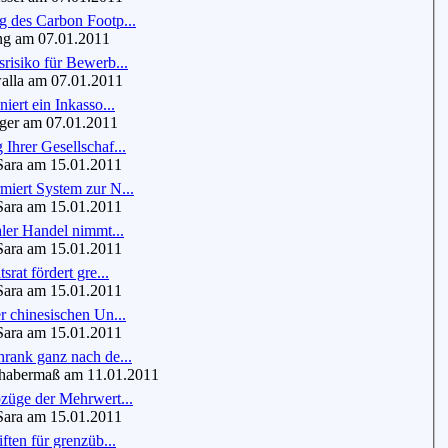
g des Carbon Footp...
g am 07.01.2011
risiko für Bewerb...
lla am 07.01.2011
iert ein Inkasso...
er am 07.01.2011
Ihrer Gesellschaf...
ra am 15.01.2011
iert System zur N...
ra am 15.01.2011
aler Handel nimmt...
ra am 15.01.2011
srat fördert gre...
ra am 15.01.2011
r chinesischen Un...
ra am 15.01.2011
rank ganz nach de...
habermaß am 11.01.2011
züge der Mehrwert...
ra am 15.01.2011
ften für grenzüb...