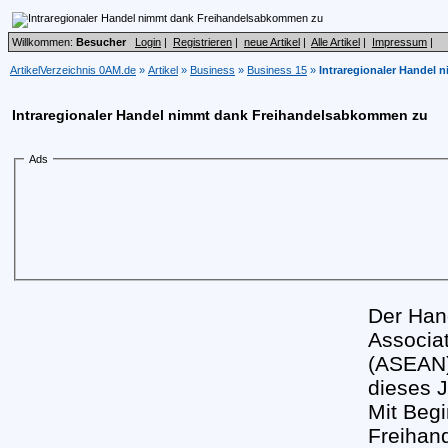
Willkommen:
Besucher
Login
|
Registrieren
|
neue Artikel
|
Alle Artikel
|
Impressum
|
ArtikelVerzeichnis 0AM.de
»
Artikel
»
Business
»
Business 15
»
Intraregionaler Handel
Intraregionaler Handel nimmt dank Freihandelsabkommen zu
Ads
Der Han
Associat
(ASEAN)
dieses 
Mit Beg
Freihan