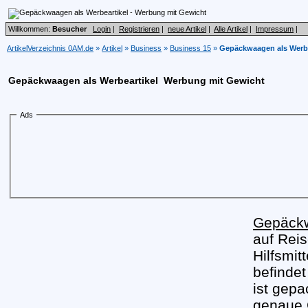
Willkommen:
Besucher
Login
|
Registrieren
|
neue Artikel
|
Alle Artikel
|
Impressum
|
ArtikelVerzeichnis 0AM.de
»
Artikel
»
Business
»
Business 15
»
Gepäckwaagen als Werbe
Gepäckwaagen als Werbeartikel  Werbung mit Gewicht
Ads
Gepäck
auf Reis
Hilfsmit
befindet
ist gepa
genaue 