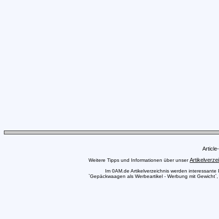
Articl
Artikelverze
Weitere Tipps und Informationen über unser
Im 0AM.de Artikelverzeichnis werden interessante Pr
`Gepäckwaagen als Werbeartikel - Werbung mit Gewicht`, a