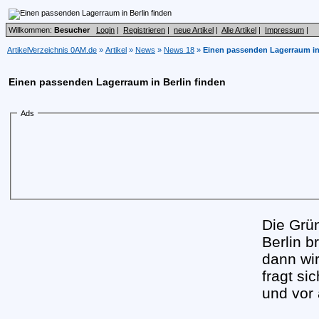
Willkommen:
Besucher
Login
|
Registrieren
|
neue Artikel
|
Alle Artikel
|
Impressum
|
ArtikelVerzeichnis 0AM.de
»
Artikel
»
News
»
News 18
»
Einen passenden Lagerraum in 
Einen passenden Lagerraum in Berlin finden
Ads
Die Grü
Berlin b
dann wi
fragt si
und vor 