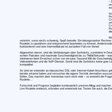
– 
un
au
Is
Ro
Cr
um
Cr
Ro
di
Wa
verkehrt, sonst wird’s schwierig. Spaß beiseite. Ein leitungsstarker Rechn
Roulette zu gewähren und entsprechend bearbeiten zu können. Andererseit
funktionieren und eine Internetflatrate ist auf jedem Fall von Vorteil.
Abgesehen davon, sind die Verbindungen über Surfsticks, zumindest in Deuts
echten Flatrates und maximale Geschwindigkeit bis zu 7Mbit/Sekunde – was 
minimieren beim Erreichen schon von ein paar Tausend MB die Geschwindigke
Videotelefonien und die VoIP-Dienste. Somit sind die Surfsticks keine gute 
kompatibel.
So sind wir entweder an klassisches DSL oder Internet-Kabel-Anschluss geb
bereits erkannt haben und versuchen die eigene Technik dermaßen auszustat
fühlen. Das machen aber momentan noch nicht viele – so entsteht die Frage:
Roulette…
Fortschritt und Progress begleiten kontinuierlich unseren Alltag und mache
Live Roulette entdeckt, erfunden und entwickelt hat. Testen Sie auch, die En