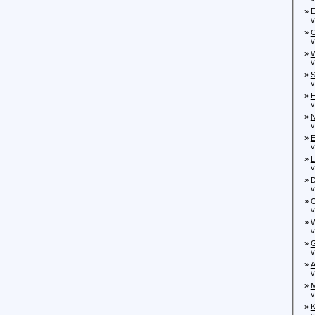
»
E
von
»
O
von
»
W
von
»
S
von
»
H
von
»
N
von
»
E
von
»
L
von
»
D
von
»
O
von
»
W
von
»
G
von
»
A
von
»
M
von
»
K