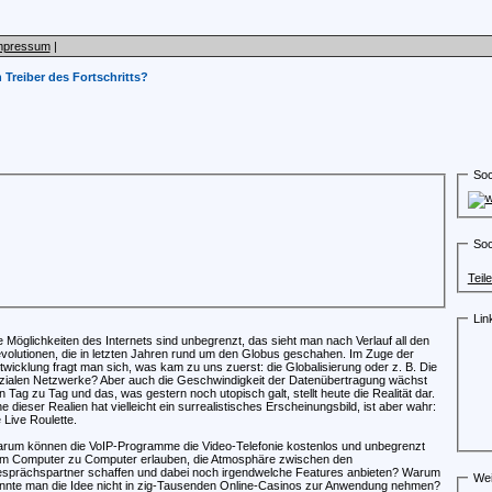
mpressum
|
n Treiber des Fortschritts?
Soc
Soc
Teil
Lin
e Möglichkeiten des Internets sind unbegrenzt, das sieht man nach Verlauf all den
volutionen, die in letzten Jahren rund um den Globus geschahen. Im Zuge der
twicklung fragt man sich, was kam zu uns zuerst: die Globalisierung oder z. B. Die
zialen Netzwerke? Aber auch die Geschwindigkeit der Datenübertragung wächst
n Tag zu Tag und das, was gestern noch utopisch galt, stellt heute die Realität dar.
ne dieser Realien hat vielleicht ein surrealistisches Erscheinungsbild, ist aber wahr:
e Live Roulette.
rum können die VoIP-Programme die Video-Telefonie kostenlos und unbegrenzt
m Computer zu Computer erlauben, die Atmosphäre zwischen den
sprächspartner schaffen und dabei noch irgendwelche Features anbieten? Warum
Wei
nnte man die Idee nicht in zig-Tausenden Online-Casinos zur Anwendung nehmen?