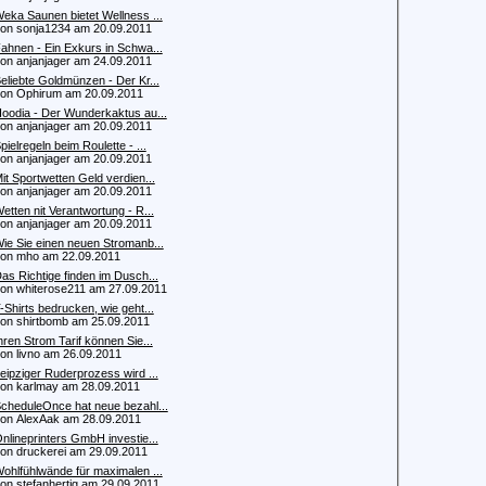
eka Saunen bietet Wellness ...
 sonja1234 am 20.09.2011
ahnen - Ein Exkurs in Schwa...
 anjanjager am 24.09.2011
eliebte Goldmünzen - Der Kr...
 Ophirum am 20.09.2011
oodia - Der Wunderkaktus au...
 anjanjager am 20.09.2011
pielregeln beim Roulette - ...
 anjanjager am 20.09.2011
it Sportwetten Geld verdien...
 anjanjager am 20.09.2011
etten nit Verantwortung - R...
 anjanjager am 20.09.2011
ie Sie einen neuen Stromanb...
n mho am 22.09.2011
as Richtige finden im Dusch...
 whiterose211 am 27.09.2011
-Shirts bedrucken, wie geht...
 shirtbomb am 25.09.2011
hren Strom Tarif können Sie...
 livno am 26.09.2011
eipziger Ruderprozess wird ...
 karlmay am 28.09.2011
cheduleOnce hat neue bezahl...
 AlexAak am 28.09.2011
nlineprinters GmbH investie...
 druckerei am 29.09.2011
ohlfühlwände für maximalen ...
 stefanhertig am 29.09.2011