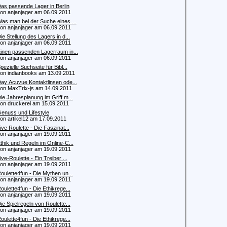
as passende Lager in Berlin
 anjanjager am 06.09.2011
as man bei der Suche eines ...
 anjanjager am 06.09.2011
ie Stellung des Lagers in d...
 anjanjager am 06.09.2011
inen passenden Lagerraum in...
 anjanjager am 06.09.2011
pezielle Suchseite für Bibl...
 indianbooks am 13.09.2011
ay Acuvue Kontaktlinsen ode...
 MaxTrix-js am 14.09.2011
ie Jahresplanung im Griff m...
 druckerei am 15.09.2011
enuss und Lifestyle
 artikel12 am 17.09.2011
ive Roulette - Die Faszinat...
 anjanjager am 19.09.2011
thik und Regeln im Online-C...
 anjanjager am 19.09.2011
ive-Roulette - Ein Treiber ...
 anjanjager am 19.09.2011
oulette4fun - Die Mythen un...
 anjanjager am 19.09.2011
oulette4fun - Die Ethikrege...
 anjanjager am 19.09.2011
ie Spielregeln von Roulette...
 anjanjager am 19.09.2011
oulette4fun - Die Ethikrege...
 anjanjager am 19.09.2011