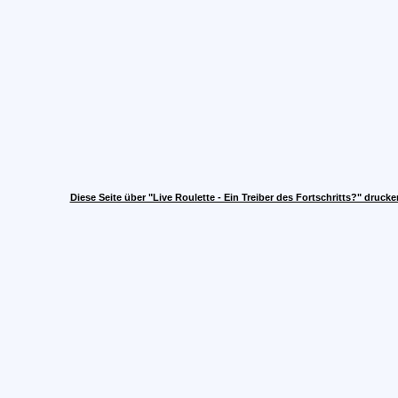
Diese Seite über "Live Roulette - Ein Treiber des Fortschritts?" drucke