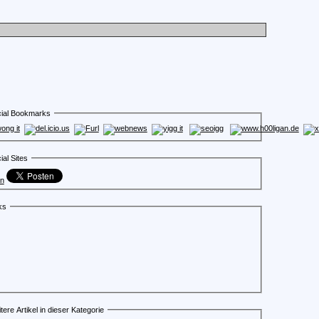
ial Bookmarks
ial Sites
en
ks
tere Artikel in dieser Kategorie