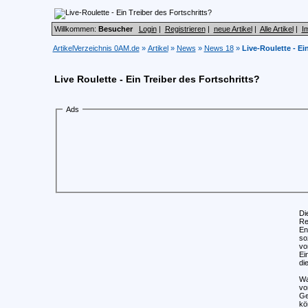
Willkommen:
Besucher
Login
|
Registrieren
|
neue Artikel
|
Alle Artikel
|
I
ArtikelVerzeichnis 0AM.de
»
Artikel
»
News
»
News 18
»
Live-Roulette - Ei
Live Roulette - Ein Treiber des Fortschritts?
Ads
Di
Re
En
so
vo
Ei
di
Wa
vo
Ge
kö