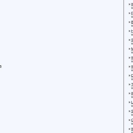
»
W
von
»
F
von
»
B
von
»
H
von
»
S
von
»
M
von
»
W
von
n
»
W
vo
»
D
von
»
T
von
»
I
von
»
L
von
»
S
von
»
O
von
»
W
von