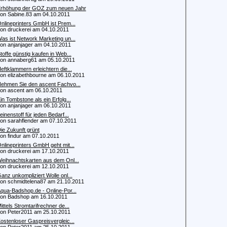
rhöhung der GOZ zum neuen Jahr
 Sabine.83 am 04.10.2011
nlineprinters GmbH ist Prem...
 druckerei am 04.10.2011
as ist Network Marketing un...
 anjanjager am 04.10.2011
toffe günstig kaufen in Web...
 annaberg61 am 05.10.2011
eftklammern erleichtern die...
 elizabethbourne am 06.10.2011
ehmen Sie den ascent Fachvo...
 ascent am 06.10.2011
in Tombstone als ein Erfolg...
 anjanjager am 06.10.2011
einenstoff für jeden Bedarf...
 sarahflender am 07.10.2011
ie Zukunft grünt
 findur am 07.10.2011
nlineprinters GmbH geht mit...
 druckerei am 17.10.2011
eihnachtskarten aus dem Onl...
 druckerei am 12.10.2011
anz unkompliziert Wolle onl...
 schmidtelena87 am 21.10.2011
qua-Badshop.de - Online-Por...
 Badshop am 16.10.2011
ittels Stromtarifrechner de...
 Peter2011 am 25.10.2011
ostenloser Gaspreisvergleic...