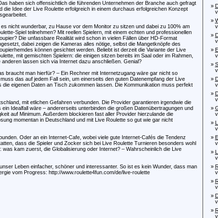
Das haben sich offensichtlich die führenden Unternehmen der Branche auch gefragt
»
D
d die Idee der Live Roulette erfolgreich in einem durchaus erfolgreichen Konzept
von
sgearbeitet.
»
W
t es nicht wunderbar, zu Hause vor dem Monitor zu sitzen und dabei zu 100% am
von
ulette-Spiel teilnehmen? Mit reellen Spielern, mit einem echten und professionellen
»
D
oupier? Die unfassbare Realität wird schon in vielen Fällen über HD-Format
von
gesetzt, dabei zeigen die Kameras alles nötige, selbst die Mangetknöpfe des
oupierhemdes können gesichtet werden. Beliebt ist derzeit die Variante der Live
»
E
ulette, mit gemischten Spielern: die einigen sitzen bereits im Saal oder im Rahmen,
von
e anderen lassen sich via Internet dazu anschließen. Genial?
»
S
von
s braucht man hierfür? – Ein Rechner mit Internetzugang wäre gar nicht so
er muss das auf jedem Fall sein, um einerseits den guten Datenempfang der Live
»
D
s die eigenen Daten an Tisch zukommen lassen. Die Kommunikation muss perfekt
von
»
D
von
chland, mit etlichen Gefahren verbunden. Die Provider garantieren irgendwie die
ein Idealfall wäre – andererseits unterbinden die großen Datenübertragungen und
»
G
it auf Minimum. Außerdem blockieren fast aller Provider hierzulande die
von
Lösung momentan in Deutschland und mit Live Roulette so gut wie gar nicht
»
L
von
unden. Oder an ein Internet-Cafe, wobei viele gute Internet-Cafés die Tendenz
»
E
ten, dass die Spieler und Zocker sich bei Live Roulette Turnieren besonders wohl
von
 was kam zuerst, die Globalisierung oder Internet? – Wahrscheinlich die Live
»
L
von
n unser Leben einfacher, schöner und interessanter. So ist es kein Wunder, dass man
»
R
ergie vom Progress: http://www.roulette4fun.com/de/live-roulette
von
»
R
von
»
D
von
»
R
von