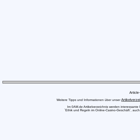
Articl
Artikelverze
Weitere Tipps und Informationen über unser
Im 0AM.de Artikelverzeichnis werden interessante Pr
`Ethik und Regeln im Online-Casino-Geschäft`, auch 