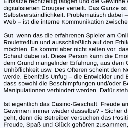
Einsätze rechtzeitig tätigen und die Gewinne
digitalisierten Croupier verteilt. Das Ganze ist
Selbstverständlichkeit. Problematisch dabei
Web – ist die interne Kommunikation zwische
Gut, wenn das die erfahrenen Spieler am Onl
Roulette4fun und ausschließlich auf den Ethi
möchten. Es kommt aber nicht selten vor, da
Schaaf dabei ist. Diese Person kann die Emoti
dem Grund mangelnder Erfahrung, aus dem G
Unhöflichkeit usw. Des Öfteren scheint den N
werde. Ebenfalls Unfug – die Entwickler und 
dass sowohl die Beschimpfungen und/oder Be
Manipulationen verhindert werden. Dafür ste
Ist eigentlich das Casino-Geschäft, Freude a
Gewinnen immer wieder dasselbe? - Sicher d
geht, denn die Betreiber versuchen das Posi
Freude, Spaß und Glück gehören zusammen,